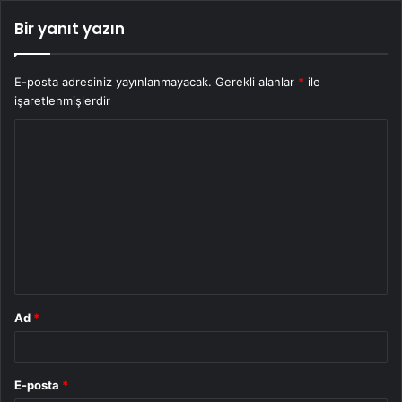
Bir yanıt yazın
E-posta adresiniz yayınlanmayacak.
Gerekli alanlar
*
ile
işaretlenmişlerdir
Y
o
r
u
m
*
Ad
*
E-posta
*