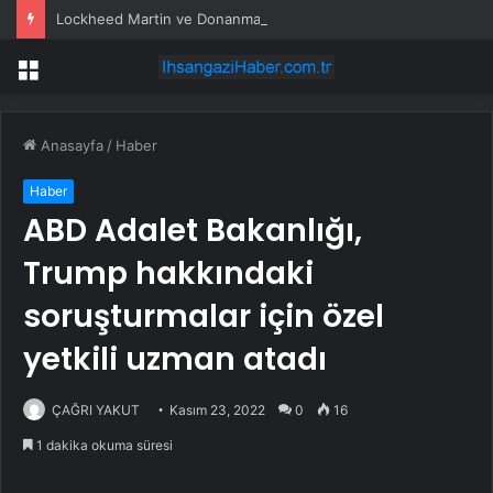
Lockheed Martin ve Donanma yapay zeka denizaltı tespit sistemini test etti
Menü
Anasayfa
/
Haber
Haber
ABD Adalet Bakanlığı,
Trump hakkındaki
soruşturmalar için özel
yetkili uzman atadı
ÇAĞRI YAKUT
Kasım 23, 2022
0
16
1 dakika okuma süresi