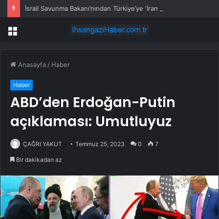
İsrail Savunma Bakanı’nından Türkiye’ye ‘İran gibi olmayın’ tehdidi
Menü
Anasayfa
/
Haber
Haber
ABD’den Erdoğan-Putin
açıklaması: Umutluyuz
ÇAĞRI YAKUT
Temmuz 25, 2023
0
7
Bir dakikadan az