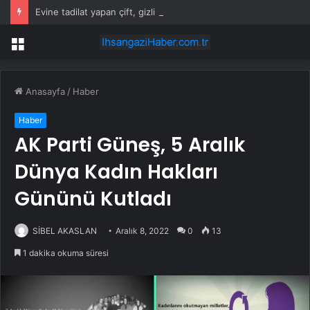
Evine tadilat yapan çift, gizli bölmede deste deste para buldu
Menü
Anasayfa
/
Haber
Haber
AK Parti Güneş, 5 Aralık
Dünya Kadın Hakları
Gününü Kutladı
SİBEL AKASLAN
Aralık 8, 2022
0
13
1 dakika okuma süresi