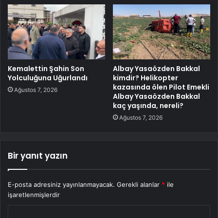
Kemalettin Şahin Son
Albay Yasaözden Bakkal
Yolculuğuna Uğurlandı
kimdir? Helikopter
kazasında ölen Pilot Emekli
Ağustos 7, 2026
Albay Yasaözden Bakkal
kaç yaşında, nereli?
Ağustos 7, 2026
Bir yanıt yazın
E-posta adresiniz yayınlanmayacak.
Gerekli alanlar
*
ile
işaretlenmişlerdir
Y