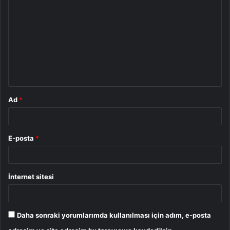
o
r
u
m
*
Ad
*
E-posta
*
İnternet sitesi
Daha sonraki yorumlarımda kullanılması için adım, e-posta