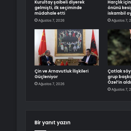
Kurultay şaibeli diyerek
Harçlık içi
gelmişti, ilk seçiminde
önünü kesi
müdahale etti
iskambil o
Ağustos 7, 2026
Ağustos 7, 
Çin ve Arnavutluk İlişkileri
Çatlak söyl
Güçleniyor
grup başka
Özel’in aldı
Ağustos 7, 2026
Ağustos 7, 
Bir yanıt yazın