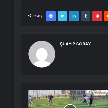
Facebook
Twitter
LinkedIn
Tumblr
Pint
Paylaş
ŞUAYIP SOBAY