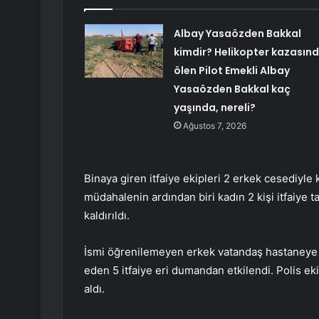
Albay Yasaözden Bakkal
kimdir? Helikopter kazasın
ölen Pilot Emekli Albay
Yasaözden Bakkal kaç
yaşında, nereli?
Ağustos 7, 2026
Binaya giren itfaiye ekipleri 2 erkek cesediyle k
müdahalenin ardından biri kadın 2 kişi itfaiye t
kaldırıldı.
İsmi öğrenilemeyen erkek vatandaş hastaneye k
eden 5 itfaiye eri dumandan etkilendi. Polis ekip
aldı.