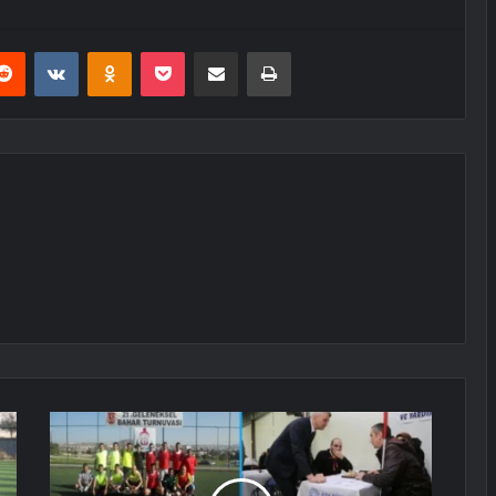
erest
Reddit
VKontakte
Odnoklassniki
Pocket
E-Posta ile paylaş
Yazdır