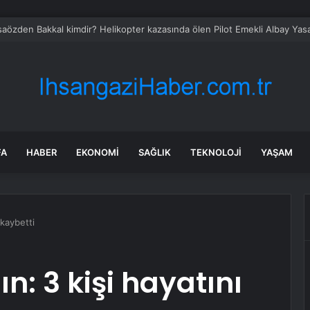
saözden Bakkal kimdir? Helikopter kazasında ölen Pilot Emekli Albay Yas
FA
HABER
EKONOMI
SAĞLIK
TEKNOLOJI
YAŞAM
 kaybetti
n: 3 kişi hayatını