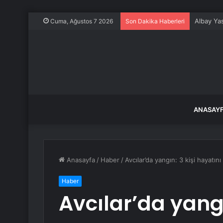
Albay Ya
Cuma, Ağustos 7 2026
Son Dakika Haberleri
ANASAY
Anasayfa
/
Haber
/
Avcılar’da yangın: 3 kişi hayatını
Haber
Avcılar’da yangı