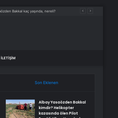
aözden Bakkal kaç yaşında, nereli?
İLETIŞIM
Son Eklenen
Albay Yasaözden Bakkal
kimdir? Helikopter
kazasında ölen Pilot