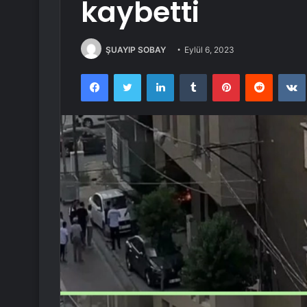
kaybetti
ŞUAYIP SOBAY
Eylül 6, 2023
Facebook
Twitter
LinkedIn
Tumblr
Pinterest
Reddit