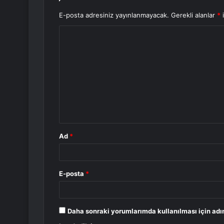
E-posta adresiniz yayınlanmayacak.
Gerekli alanlar
*
i
Y
o
r
u
m
*
Ad
*
E-posta
*
Daha sonraki yorumlarımda kullanılması için adı