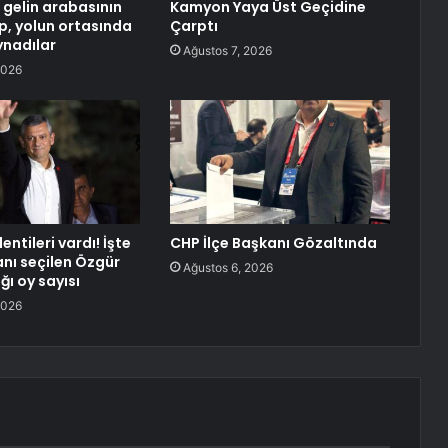
n gelin arabasının
Kamyon Yaya Üst Geçidine
p, yolun ortasında
Çarptı
ynadılar
Ağustos 7, 2026
2026
entileri vardı! İşte
CHP İlçe Başkanı Gözaltında
nı seçilen Özgür
Ağustos 6, 2026
ğı oy sayısı
2026