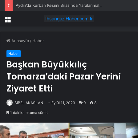
Aydın’da Kurban Kesimi Sırasında Yaralanmalar
Menü
Anasayfa
/
Haber
Haber
Başkan Büyükkılıç
Tomarza’daki Pazar Yerini
Ziyaret Etti
SİBEL AKASLAN
Eylül 11, 2023
0
8
1 dakika okuma süresi