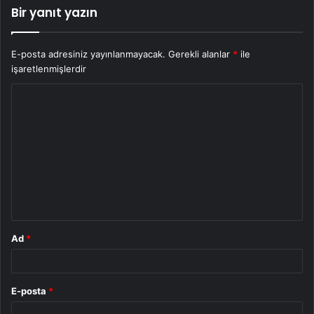
Bir yanıt yazın
E-posta adresiniz yayınlanmayacak.
Gerekli alanlar
*
ile
işaretlenmişlerdir
Y
o
r
u
m
*
Ad
*
E-posta
*