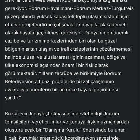
STK’lar ve üniversitelerin koordinasyonuyla sağlanması
gerekiyor. Bodrum Havalimanı-Bodrum Merkez-Turgutreis
güzergahında yüksek kapasiteli toplu ulaşım sistemi için
etüt ve projelendirme çalışmalarının yapılarak kademeli
olarak hayata geçirilmesi gerekiyor. Dünyanın en önemli
cazibe ve turizm merkezlerinden biri olan bu güzel
bölgenin artan ulaşım ve trafik taleplerinin çözülememesi
halinde ulusal ve uluslararası ilginin azalması, bölge ve
ülke ekonomisi açısından önemli bir risk olarak
görülmektedir. Yılların tecrübe ve birikimiyle Bodrum
Belediyesine ait bazı projelerde bizzat çalışmanın
avantajıyla önerilerin bir an önce hayata geçirilmesi
şarttır.”
Bu sürecin kolaylaştırılması için devletin ilgili kurum
temsilcileri, yerel birimler ve konuya ilişkin uzmanlardan
oluşturulacak bir “Danışma Kurulu” önerisinde bulunan
Ilıcalı, kurumlar arası güçlü koordinasyon sayesinde