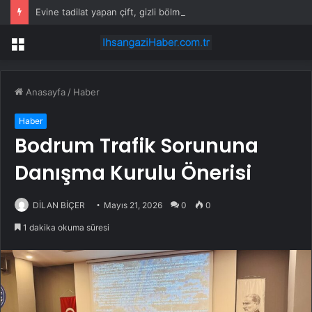
Evine tadilat yapan çift, gizli bölmede deste deste para buldu
Menü
Anasayfa
/
Haber
Haber
Bodrum Trafik Sorununa
Danışma Kurulu Önerisi
DİLAN BİÇER
Mayıs 21, 2026
0
0
1 dakika okuma süresi