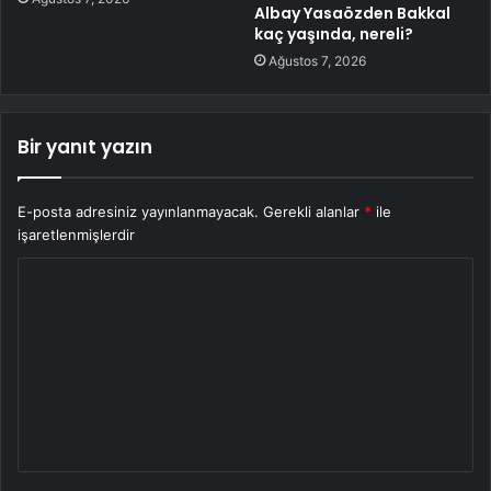
Albay Yasaözden Bakkal
kaç yaşında, nereli?
Ağustos 7, 2026
Bir yanıt yazın
E-posta adresiniz yayınlanmayacak.
Gerekli alanlar
*
ile
işaretlenmişlerdir
Y
o
r
u
m
*