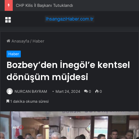
CHP Kilis İl Başkanı Tutuklandı
Menü
Anasayfa
/
Haber
Haber
Bozbey’den İnegöl’e kentsel
dönüşüm müjdesi
NURCAN BAYRAM
Mart 24, 2024
0
0
1 dakika okuma süresi