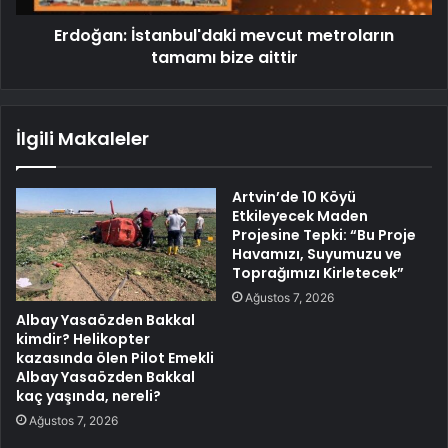
Erdoğan: İstanbul'daki mevcut metroların
tamamı bize aittir
İlgili Makaleler
Artvin’de 10 Köyü
Etkileyecek Maden
Projesine Tepki: “Bu Proje
Havamızı, Suyumuzu ve
Toprağımızı Kirletecek”
Ağustos 7, 2026
Albay Yasaözden Bakkal
kimdir? Helikopter
kazasında ölen Pilot Emekli
Albay Yasaözden Bakkal
kaç yaşında, nereli?
Ağustos 7, 2026