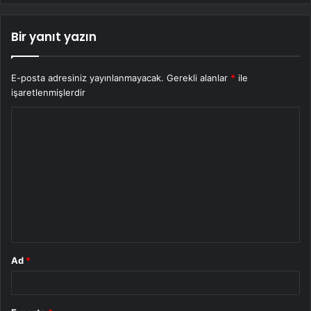
Bir yanıt yazın
E-posta adresiniz yayınlanmayacak.
Gerekli alanlar
*
ile
işaretlenmişlerdir
Y
o
r
u
m
*
Ad
*