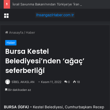
İsrail Savunma Bakanı’nından Türkiye’ye ‘İran gibi olmayın’ tehdidi
Menü
Anasayfa
/
Haber
Haber
Bursa Kestel
Belediyesi’nden ‘ağaç’
seferberliği
SİBEL AKASLAN
Kasım 11, 2022
0
18
Bir dakikadan az
BURSA (İGFA) –
Kestel Belediyesi, Cumhurbaşkanı Recep