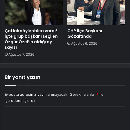
Çatlak söylentileri vardı!
CHP İlçe Başkanı
İşte grup başkanı seçilen
Gözaltında
Özgür Özel’in aldığı oy
Ağustos 6, 2026
sayısı
Ağustos 7, 2026
Bir yanıt yazın
E-posta adresiniz yayınlanmayacak.
Gerekli alanlar
*
ile
işaretlenmişlerdir
Y
o
r