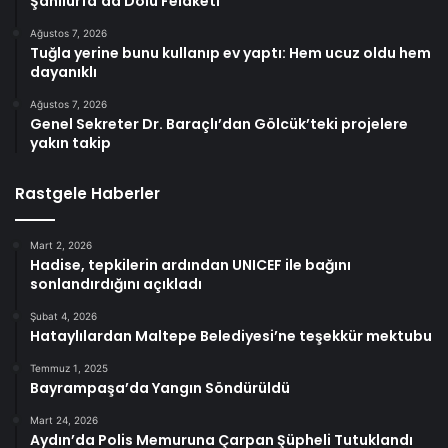
Şanlıurfa’da Dolu Felaketi
Ağustos 7, 2026
Tuğla yerine bunu kullanıp ev yaptı: Hem ucuz oldu hem
dayanıklı
Ağustos 7, 2026
Genel Sekreter Dr. Baraçlı’dan Gölcük’teki projelere
yakın takip
Rastgele Haberler
Mart 2, 2026
Hadise, tepkilerin ardından UNICEF ile bağını
sonlandırdığını açıkladı
Şubat 4, 2026
Hataylılardan Maltepe Belediyesi’ne teşekkür mektubu
Temmuz 1, 2025
Bayrampaşa’da Yangın Söndürüldü
Mart 24, 2026
Aydın’da Polis Memuruna Çarpan Şüpheli Tutuklandı