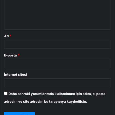
u
m
*
Ad
*
E-posta
*
İnternet sitesi
Daha sonraki yorumlarımda kullanılması için adım, e-posta
adresim ve site adresim bu tarayıcıya kaydedilsin.