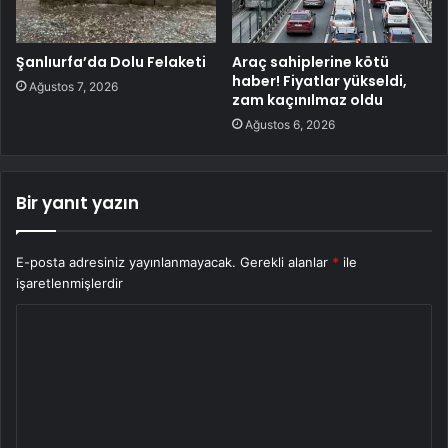
Şanlıurfa’da Dolu Felaketi
Araç sahiplerine kötü
haber! Fiyatlar yükseldi,
Ağustos 7, 2026
zam kaçınılmaz oldu
Ağustos 6, 2026
Bir yanıt yazın
E-posta adresiniz yayınlanmayacak.
Gerekli alanlar
*
ile
işaretlenmişlerdir
Y
o
r
u
m