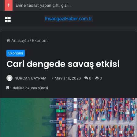
Evine tadilat yapan çift, gizli bölmede deste deste para buldu
Menü
Anasayfa
/
Ekonomi
Ekonomi
Cari dengede savaş etkisi
NURCAN BAYRAM
Mayıs 16, 2026
0
0
1 dakika okuma süresi