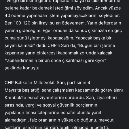
“Vergi dairesine gittim. Yapılandırma ya da taksitlendirme
gelene kadar beklemek istediğimi söyledim. Ancak yüzde
40 ödeme yapmadan işlem yapamayacaklarını söylediler.
Ben 100-120 bin lirayı şu an ödeyemem. Yarın defterdarın
yanına gideceğim. Eğer oradan da sonuç çıkmazsa en geç
cuma günü işletmeyi kapatacağım. Yapacak başka bir
şeyim kalmadı” dedi. CHP’li Sarı da, “Bugün bir işletme
kapanırsa yarın binlercesi kapanmak zorunda kalacak.
Yapılandırmanın bir an önce çıkarılması gerekiyor”
şeklinde konuştu.
CHP Balıkesir Milletvekili Sarı, partisinin 4
Mayıs’ta başlattığı saha çalışmaları kapsamında görev alanı
Karabük’te esnaf ziyaretlerini sürdürdü. Sarı, ziyaretleri
sırasında, vergi ve sosyal güvenlik borçlarının
yapılandırılması taleplerine esnafın olumlu yanıt
alamadığını, faiz oranlarının yüksek olduğunu, mevcut
şartların esnaf için sürdürülebilir olmadığını belirtti.