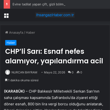
Evine tadilat yapan çift, gizli bölmede deste deste para buldu
Menü
Anasayfa
/
Haber
Haber
CHP’li Sarı: Esnaf nefes
alamıyor, yapılandırma acil
NURCAN BAYRAM
Mayıs 22, 2026
0
0
1 dakika okuma süresi
(KARABÜK)
– CHP Balıkesir Milletvekili Serkan Sarı’nın
saha çalışması kapsamında Safranbolu’da ziyaret ettiği
döner esnafı, 800 bin lira vergi borcu olduğunu anlatarak,