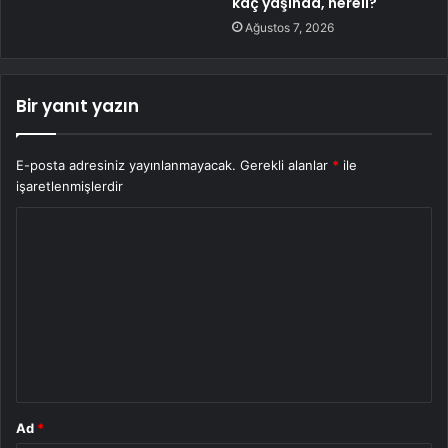
kaç yaşında, nereli?
Ağustos 7, 2026
Bir yanıt yazın
E-posta adresiniz yayınlanmayacak.
Gerekli alanlar
*
ile
işaretlenmişlerdir
Y
o
r
u
m
*
Ad
*