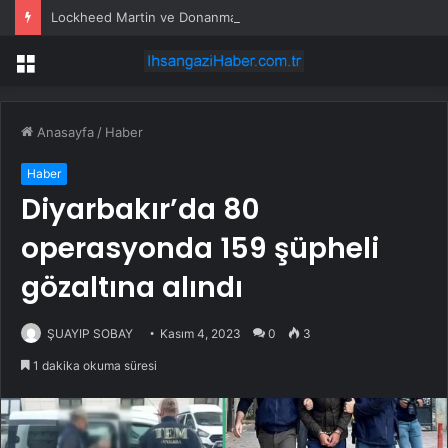
Lockheed Martin ve Donanma yapay zeka denizaltı tespit sistemini test etti
Menü
Anasayfa
/
Haber
Haber
Diyarbakır’da 80
operasyonda 159 şüpheli
gözaltına alındı
ŞUAYIP SOBAY
Kasım 4, 2023
0
3
1 dakika okuma süresi