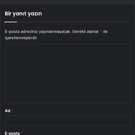
Bir yanıt yazın
E-posta adresiniz yayınlanmayacak.
Gerekli alanlar
*
ile
işaretlenmişlerdir
Y
o
r
u
m
*
Ad
*
E-posta
*