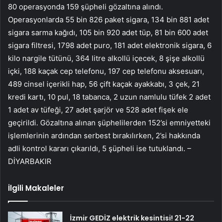
80 operasyonda 159 şüpheli gözaltına alındı.
Operasyonlarda 55 bin 826 paket sigara, 134 bin 881 adet
sigara sarma kağıdı, 105 bin 920 adet tüp, 81 bin 600 adet
sigara filtresi, 1798 adet puro, 181 adet elektronik sigara, 6
kilo nargile tütünü, 364 litre alkollü içecek, 8 şişe alkollü
içki, 188 kaçak cep telefonu, 197 cep telefonu aksesuarı,
489 cinsel içerikli hap, 56 çift kaçak ayakkabı, 3 çek, 21
kredi kartı, 10 pul, 18 tabanca, 2 uzun namlulu tüfek 2 adet
1 adet av tüfeği, 27 adet şarjör ve 528 adet fişek ele
geçirildi. Gözaltına alınan şüphelilerden 152’si emniyetteki
işlemlerinin ardından serbest bırakılırken, 2’si hakkında
adli kontrol kararı çıkarıldı, 5 şüpheli ise tutuklandı. –
DİYARBAKIR
İlgili Makaleler
İzmir GEDİZ elektrik kesintisi! 21-22