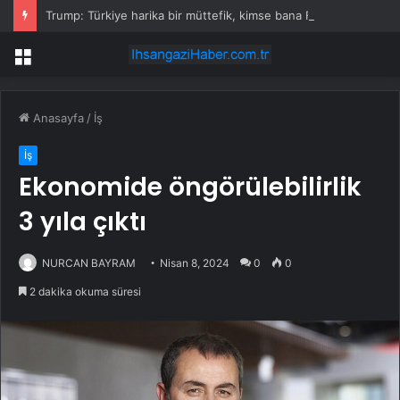
Trump: Türkiye harika bir müttefik, kimse bana F-35 satışı için ne yapmam gerektiğini söyleyemez
Menü
Anasayfa
/
İş
İş
Ekonomide öngörülebilirlik
3 yıla çıktı
NURCAN BAYRAM
Nisan 8, 2024
0
0
2 dakika okuma süresi