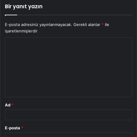
Bir yanıt yazın
E-posta adresiniz yayınlanmayacak.
Gerekli alanlar
*
ile
işaretlenmişlerdir
Y
o
r
u
m
*
Ad
*
E-posta
*