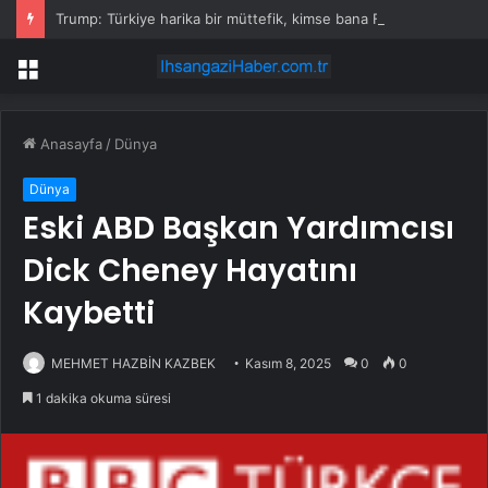
Trump: Türkiye harika bir müttefik, kimse bana F-35 satışı için ne yapmam gerektiğini söyleyemez
Menü
Anasayfa
/
Dünya
Dünya
Eski ABD Başkan Yardımcısı
Dick Cheney Hayatını
Kaybetti
MEHMET HAZBİN KAZBEK
Kasım 8, 2025
0
0
1 dakika okuma süresi