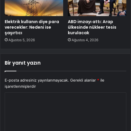
Elektrik kullanın diye para
ABD imzayı attı: Arap
verecekler: Nedeni ise
ülkesinde nükleer tesis
şaşırtıcı
kurulacak
Ağustos 5, 2026
Ağustos 4, 2026
Bir yanıt yazın
E-posta adresiniz yayınlanmayacak.
Gerekli alanlar
*
ile
işaretlenmişlerdir
Y
o
r
u