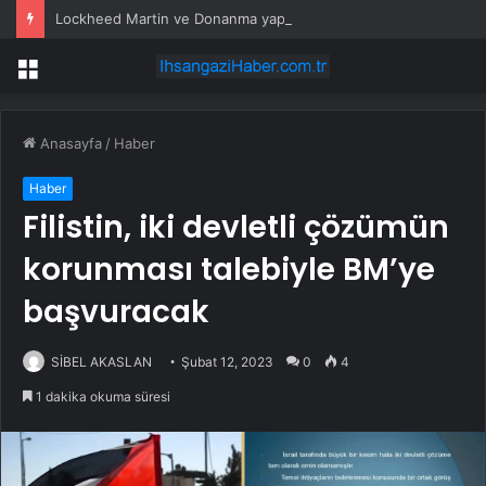
Lockheed Martin ve Donanma yapay zeka denizaltı tespit sistemini test etti
Menü
Anasayfa
/
Haber
Haber
Filistin, iki devletli çözümün
korunması talebiyle BM’ye
başvuracak
SİBEL AKASLAN
Şubat 12, 2023
0
4
1 dakika okuma süresi