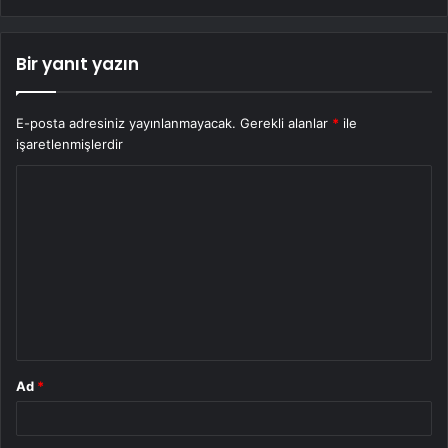
Bir yanıt yazın
E-posta adresiniz yayınlanmayacak.
Gerekli alanlar
*
ile
işaretlenmişlerdir
Y
o
r
u
m
*
Ad
*