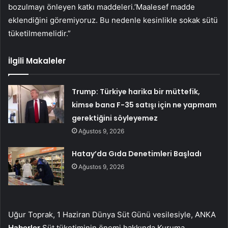
bozulmayı önleyen katkı maddeleri.’Maalesef madde
eklendiğini göremiyoruz. Bu nedenle kesinlikle sokak sütü
tüketilmemelidir.”
İlgili Makaleler
Trump: Türkiye harika bir müttefik,
kimse bana F-35 satışı için ne yapmam
gerektiğini söyleyemez
Ağustos 9, 2026
Hatay’da Gıda Denetimleri Başladı
Ağustos 9, 2026
Uğur Toprak, 1 Haziran Dünya Süt Günü vesilesiyle, ANKA
Haberler
Süt tüketiminin önemi hakkında Kuruma