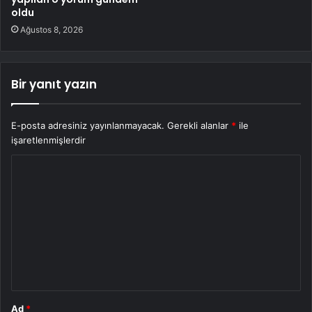
oldu
Ağustos 8, 2026
Bir yanıt yazın
E-posta adresiniz yayınlanmayacak.
Gerekli alanlar
*
ile
işaretlenmişlerdir
Y
o
r
u
m
*
Ad
*