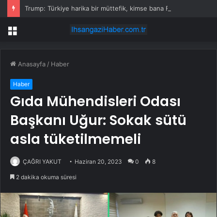
Trump: Türkiye harika bir müttefik, kimse bana F-35 satışı için ne yapmam gerektiğini söyleyemez
Menü
Anasayfa
/
Haber
Haber
Gıda Mühendisleri Odası
Başkanı Uğur: Sokak sütü
asla tüketilmemeli
ÇAĞRI YAKUT
Haziran 20, 2023
0
8
2 dakika okuma süresi