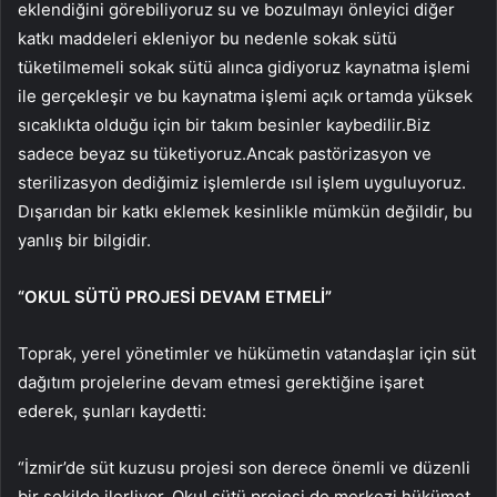
eklendiğini görebiliyoruz su ve bozulmayı önleyici diğer
katkı maddeleri ekleniyor bu nedenle sokak sütü
tüketilmemeli sokak sütü alınca gidiyoruz kaynatma işlemi
ile gerçekleşir ve bu kaynatma işlemi açık ortamda yüksek
sıcaklıkta olduğu için bir takım besinler kaybedilir.Biz
sadece beyaz su tüketiyoruz.Ancak pastörizasyon ve
sterilizasyon dediğimiz işlemlerde ısıl işlem uyguluyoruz.
Dışarıdan bir katkı eklemek kesinlikle mümkün değildir, bu
yanlış bir bilgidir.
“OKUL SÜTÜ PROJESİ DEVAM ETMELİ”
Toprak, yerel yönetimler ve hükümetin vatandaşlar için süt
dağıtım projelerine devam etmesi gerektiğine işaret
ederek, şunları kaydetti:
“İzmir’de süt kuzusu projesi son derece önemli ve düzenli
bir şekilde ilerliyor. Okul sütü projesi de merkezi hükümet