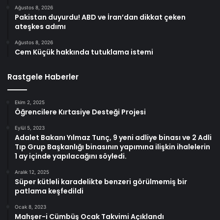
Ağustos 8, 2026
Pakistan duyurdu! ABD ve İran’dan dikkat çeken
ateşkes adımı
Ağustos 8, 2026
Cem Küçük hakkında tutuklama istemi
Rastgele Haberler
Ekim 2, 2025
Öğrencilere Kırtasiye Desteği Projesi
Eylül 5, 2023
Adalet Bakanı Yılmaz Tunç, 9 yeni adliye binası ve 2 Adli
Tıp Grup Başkanlığı binasının yapımına ilişkin ihalelerin
1 ay içinde yapılacağını söyledi.
Aralık 12, 2025
Süper kütleli karadelikte benzeri görülmemiş bir
patlama keşfedildi
Ocak 8, 2023
Mahşer-i Cümbüş Ocak Takvimi Açıklandı