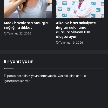
Sıcak havalarda omurga
Alkol ve bazı anksiyete
sağlığına dikkat
ilaçları solunumu
durdurabilecek risk
Temmuz 22, 2026
oluşturuyor!
Temmuz 19, 2026
Bir yanıt yazın
E-posta adresiniz yayınlanmayacak.
Gerekli alanlar
*
ile
işaretlenmişlerdir
Y
o
r