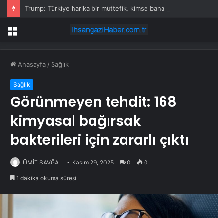
Trump: Türkiye harika bir müttefik, kimse bana F-35 satışı için ne yapmam gerektiğini söyleyemez
Menü
Anasayfa
/
Sağlık
Sağlık
Görünmeyen tehdit: 168
kimyasal bağırsak
bakterileri için zararlı çıktı
ÜMİT SAVĞA
Kasım 29, 2025
0
0
1 dakika okuma süresi