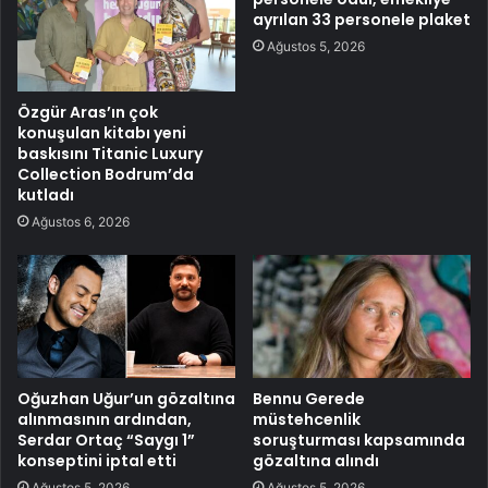
ayrılan 33 personele plaket
Ağustos 5, 2026
Özgür Aras’ın çok
konuşulan kitabı yeni
baskısını Titanic Luxury
Collection Bodrum’da
kutladı
Ağustos 6, 2026
Oğuzhan Uğur’un gözaltına
Bennu Gerede
alınmasının ardından,
müstehcenlik
Serdar Ortaç “Saygı 1”
soruşturması kapsamında
konseptini iptal etti
gözaltına alındı
Ağustos 5, 2026
Ağustos 5, 2026