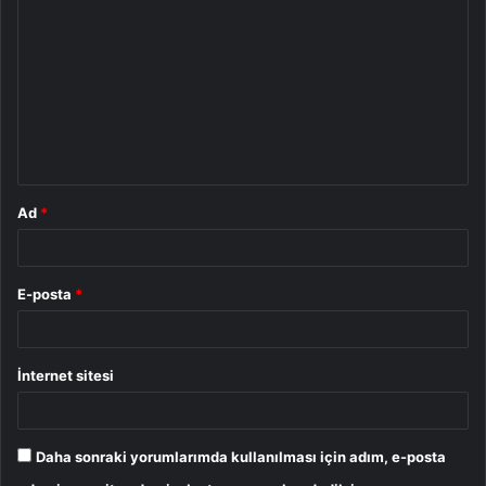
o
r
u
m
*
Ad
*
E-posta
*
İnternet sitesi
Daha sonraki yorumlarımda kullanılması için adım, e-posta