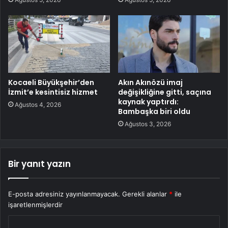
Kocaeli Büyükşehir’den
Akın Akınözü imaj
İzmit’e kesintisiz hizmet
değişikliğine gitti, saçına
kaynak yaptırdı:
Ağustos 4, 2026
Bambaşka biri oldu
Ağustos 3, 2026
Bir yanıt yazın
E-posta adresiniz yayınlanmayacak.
Gerekli alanlar
*
ile
işaretlenmişlerdir
Y