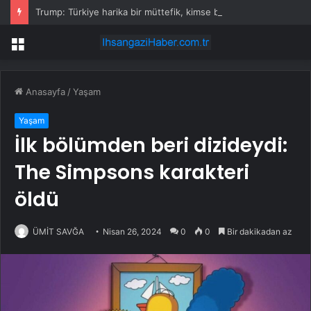
Trump: Türkiye harika bir müttefik, kimse bana F-35 satışı için ne yapmam gerektiğini söyleyemez
Menü
Anasayfa
/
Yaşam
Yaşam
İlk bölümden beri dizideydi:
The Simpsons karakteri
öldü
ÜMİT SAVĞA
Nisan 26, 2024
0
0
Bir dakikadan az