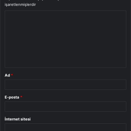
işaretlenmişlerdir
Y
o
r
u
m
*
Ad
*
E-posta
*
İnternet sitesi