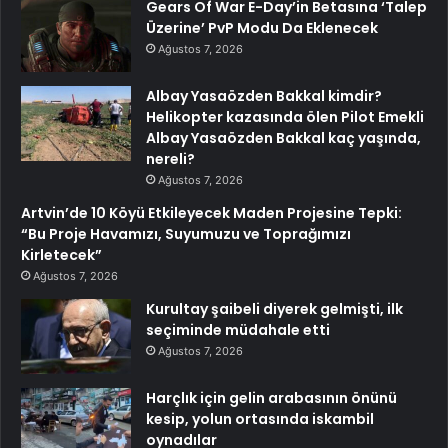
Gears Of War E-Day’in Betasına ‘Talep
Üzerine’ PvP Modu Da Eklenecek
Ağustos 7, 2026
Albay Yasaözden Bakkal kimdir?
Helikopter kazasında ölen Pilot Emekli
Albay Yasaözden Bakkal kaç yaşında,
nereli?
Ağustos 7, 2026
Artvin’de 10 Köyü Etkileyecek Maden Projesine Tepki:
“Bu Proje Havamızı, Suyumuzu ve Toprağımızı
Kirletecek”
Ağustos 7, 2026
Kurultay şaibeli diyerek gelmişti, ilk
seçiminde müdahale etti
Ağustos 7, 2026
Harçlık için gelin arabasının önünü
kesip, yolun ortasında iskambil
oynadılar