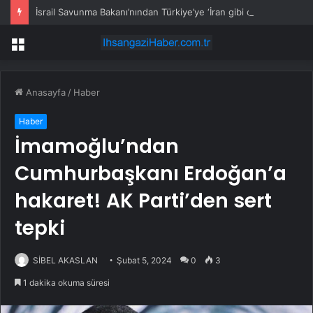
İsrail Savunma Bakanı’nından Türkiye’ye ‘İran gibi olmayın’ tehdidi
Menü
Anasayfa
/
Haber
Haber
İmamoğlu’ndan
Cumhurbaşkanı Erdoğan’a
hakaret! AK Parti’den sert
tepki
SİBEL AKASLAN
Şubat 5, 2024
0
3
1 dakika okuma süresi