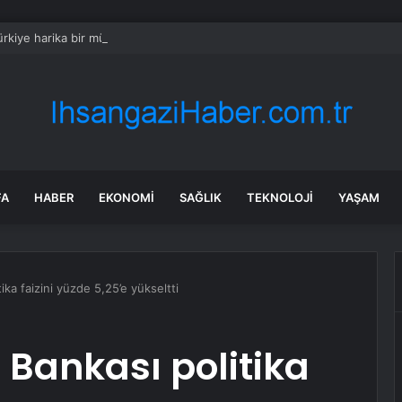
rkiye harika bir müttefik, kimse bana F-35 satışı için ne yapmam gerekt
FA
HABER
EKONOMI
SAĞLIK
TEKNOLOJI
YAŞAM
ika faizini yüzde 5,25’e yükseltti
 Bankası politika