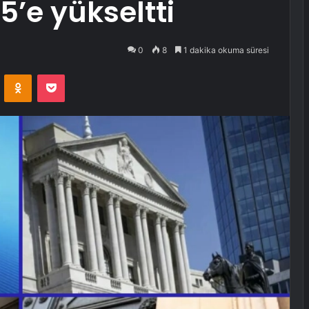
25’e yükseltti
0
8
1 dakika okuma süresi
VKontakte
Odnoklassniki
Pocket