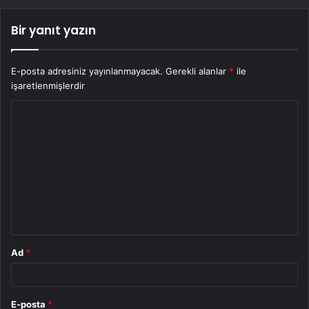
Bir yanıt yazın
E-posta adresiniz yayınlanmayacak.
Gerekli alanlar
*
ile
işaretlenmişlerdir
Y
o
r
u
m
*
Ad
*
E-posta
*