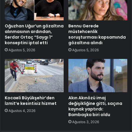
Oğuzhan Uğur’un gözaltına
Bennu Gerede
alınmasının ardından,
müstehcenlik
Serdar Ortaç “Saygı 1”
soruşturması kapsamında
konseptini iptal etti
gözaltına alındı
Ağustos 5, 2026
Ağustos 5, 2026
Kocaeli Büyükşehir’den
Akın Akınözü imaj
İzmit’e kesintisiz hizmet
değişikliğine gitti, saçına
kaynak yaptırdı:
Ağustos 4, 2026
Bambaşka biri oldu
Ağustos 3, 2026