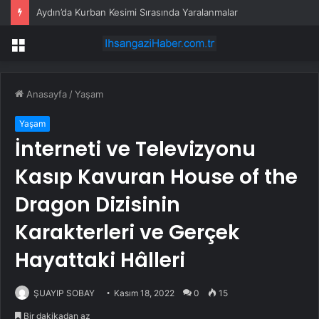
Aydın’da Kurban Kesimi Sırasında Yaralanmalar
Menü
Anasayfa
/
Yaşam
Yaşam
İnterneti ve Televizyonu
Kasıp Kavuran House of the
Dragon Dizisinin
Karakterleri ve Gerçek
Hayattaki Hâlleri
ŞUAYIP SOBAY
Kasım 18, 2022
0
15
Bir dakikadan az