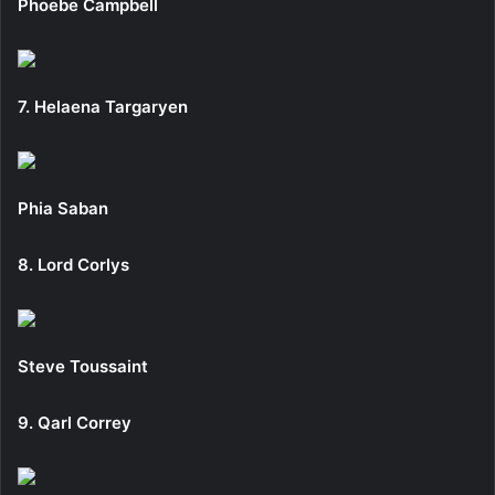
Phoebe Campbell
7. Helaena Targaryen
Phia Saban
8. Lord Corlys
Steve Toussaint
9. Qarl Correy