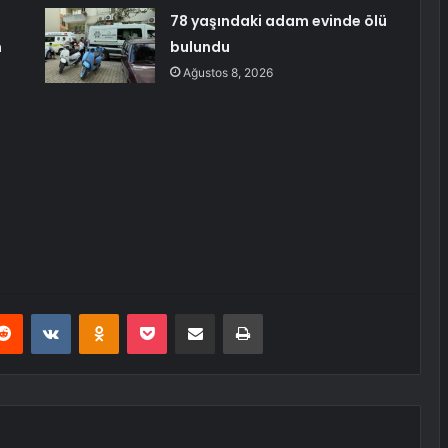
78 yaşındaki adam evinde ölü
n
bulundu
Ağustos 8, 2026
erest
Reddit
VKontakte
Odnoklassniki
Pocket
E-Posta ile paylaş
Yazdır