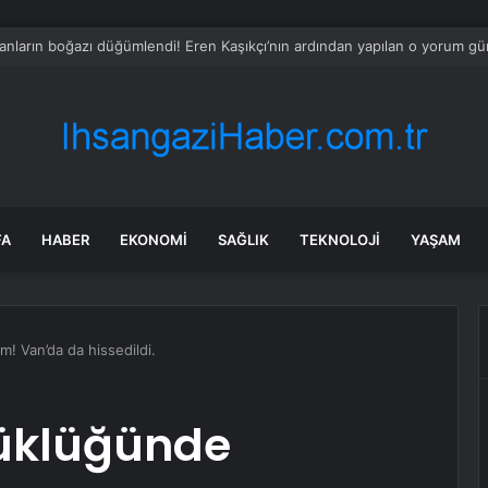
 tadilat yapan çift, gizli bölmede deste deste para buldu
FA
HABER
EKONOMI
SAĞLIK
TEKNOLOJI
YAŞAM
! Van’da da hissedildi.
yüklüğünde