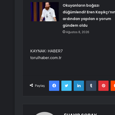
Okuyanların boğazı
düğümlendi! Eren Kaşıkçı’nı
ardından yapılan o yorum
gündem oldu
Ağustos 8, 2026
KAYNAK:
HABER7
torulhaber.com.tr
Facebook
Twitter
LinkedIn
Tumblr
Pint
Paylaş