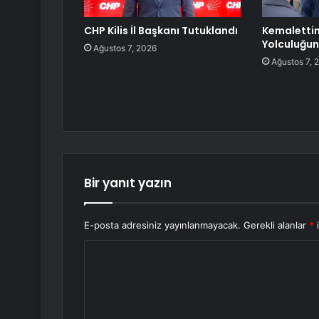
CHP Kilis İl Başkanı Tutuklandı
Kemalettin
Yolculuğun
Ağustos 7, 2026
Ağustos 7, 
Bir yanıt yazın
E-posta adresiniz yayınlanmayacak.
Gerekli alanlar
*
i
Y
o
r
u