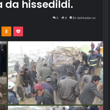
da hissedildi.
0
8
Bir dakikadan az
VKontakte
Odnoklassniki
Pocket