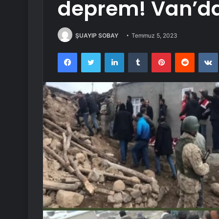
deprem! Van’da 
ŞUAYIP SOBAY
Temmuz 5, 2023
Facebook
Twitter
LinkedIn
Tumblr
Pinterest
Reddit