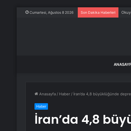
Evine
Cumartesi, Ağustos 8 2026
Son Dakika Haberleri
ANASAY
Anasayfa
/
Haber
/
İran’da 4,8 büyüklüğünde deprem
Haber
İran’da 4,8 bü