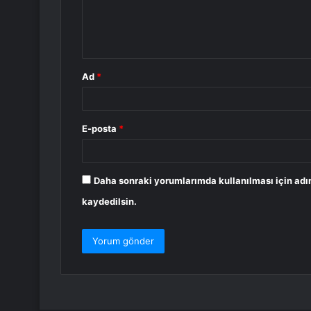
m
*
Ad
*
E-posta
*
Daha sonraki yorumlarımda kullanılması için adı
kaydedilsin.