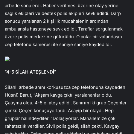
arbede sona erdi. Haber verilmesi üzerine olay yerine
sağlık ekipleri ve destek polis ekipleri sevk edildi. Darp
sonucu yaralanan 2 kişi ilk müdahalenin ardından
ambulansla hastaneye sevk edildi. Taraflar sorgulanmak
üzere polis merkezine götürüldü. O anlar bir vatandaşın
cep telefonu kamerası ile saniye saniye kaydedildi.
“4-5 SİLAH ATEŞLENDİ”
Silahlı arbede anını korkusuzca cep telefonuna kaydeden
Hüsnü Barut, “Akşam kavga çıktı, yaralananlar oldu.
Çatışma oldu, 4-5 el ateş edildi. Sanırım iki grup Çeçenler
çünkü Çeçen konuşuyorlardı. Acayip bir olaydı. Hep
gruplar halindeydiler. “Dolaşıyorlar. Mahallemize çok
rahatsızlık verdiler. Sivil polis geldi, silah çekti. Kavgayı
yatıştırdılar. Daha sonra polis ekipleri ve ambulans geldi.