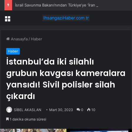
İsrail Savunma Bakanı’nından Türkiye’ye ‘İran gibi olmayın’ tehdidi
Menü
Anasayfa
/
Haber
Haber
İstanbul’da iki silahlı
grubun kavgası kameralara
yansıdı! Sivil polisler silah
çıkardı
SİBEL AKASLAN
Mart 30, 2023
0
10
1 dakika okuma süresi