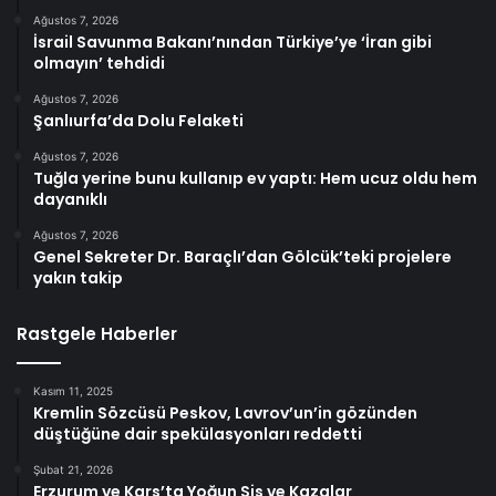
Ağustos 7, 2026
İsrail Savunma Bakanı’nından Türkiye’ye ‘İran gibi
olmayın’ tehdidi
Ağustos 7, 2026
Şanlıurfa’da Dolu Felaketi
Ağustos 7, 2026
Tuğla yerine bunu kullanıp ev yaptı: Hem ucuz oldu hem
dayanıklı
Ağustos 7, 2026
Genel Sekreter Dr. Baraçlı’dan Gölcük’teki projelere
yakın takip
Rastgele Haberler
Kasım 11, 2025
Kremlin Sözcüsü Peskov, Lavrov’un’in gözünden
düştüğüne dair spekülasyonları reddetti
Şubat 21, 2026
Erzurum ve Kars’ta Yoğun Sis ve Kazalar