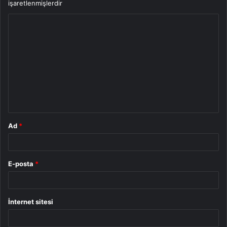
işaretlenmişlerdir
Y
o
r
u
m
*
Ad
*
E-posta
*
İnternet sitesi