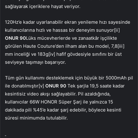
sağlayarak içeriklere hayat veriyor.
120Hz’e kadar uyarlanabilir ekran yenileme hızı sayesinde
kullanıcılarına hızlı ve hassas bir deneyim sunuyor[ii]
ONUR 90
Lüks mücevherlerde ve zanaatkâr işçilikte
görülen Haute Couture’den ilham alan bu model, 7,8[iii]
mm inceliği ve 183g[iv] hafif gövdesiyle sınıfını bir üst
seviyeye taşımayı başarıyor.
Tüm gün kullanımı desteklemek için büyük bir 5000mAh pil
ile donatılmıştır[v]
ONUR 90
Tek şarjla 19,5 saate kadar
kesintisiz video akışı sağlayabilir. Pil azaldığında,
kullanıcılar 66W HONOR Süper Şarj ile yalnızca 15
dakikada pili %45’e kadar şarj edebilir, böylece kesinti
süresi minimumda tutulabilir.