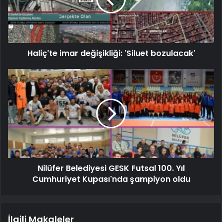
Haliç'te imar değişikliği: 'Siluet bozulacak'
Nilüfer Belediyesi GESK Futsal 100. Yıl
Cumhuriyet Kupası'nda şampiyon oldu
İlgili Makaleler