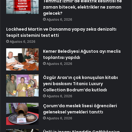
Temmuz İzmir’de elektrik kesintisi ne
zaman bitecek, elektrikler ne zaman
gelecek?
Ağustos 6, 2026
Lockheed Martin ve Donanma yapay zeka denizaltı
tespit sistemini test etti
Ağustos 6, 2026
Kemer Belediyesi Ağustos ayı meclis
toplantısı yapıldı
Ağustos 6, 2026
Özgür Aras’ın çok konuşulan kitabı
yeni baskısını Titanic Luxury
Collection Bodrum’da kutladı
Ağustos 6, 2026
Çorum’da meslek lisesi öğrencileri
geleneksel yemekleri tanıttı
Ağustos 6, 2026
Ünlü iş insanı Alaaddin Çağlıköse’ye