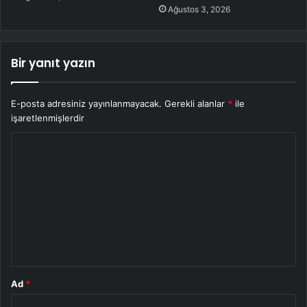
Ağustos 3, 2026
Bir yanıt yazın
E-posta adresiniz yayınlanmayacak.
Gerekli alanlar
*
ile
işaretlenmişlerdir
Y
o
r
u
m
*
Ad
*