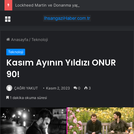
Lockheed Martin ve Donanma yapay zeka denizaltı tespit sistemini test etti
Menü
Anasayfa
/
Teknoloji
Teknoloji
Kasım Ayının Yıldızı ONUR
90!
ÇAĞRI YAKUT
Kasım 2, 2023
0
3
1 dakika okuma süresi