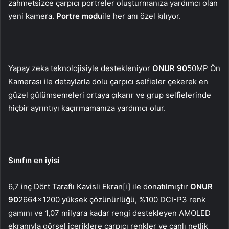
zahmetsizce çarpıcı portreler oluşturmanıza yardımcı olan
yeni kamera.
Portre modu
ile her anı özel kılıyor.
Yapay zeka teknolojisiyle destekleniyor
ONUR 90
50MP Ön
Kamerası ile detaylarla dolu çarpıcı selfieler çekerek en
güzel gülümsemeleri ortaya çıkarır ve grup selfielerinde
hiçbir ayrıntıyı kaçırmamanıza yardımcı olur.
Sınıfın en iyisi
6,7 inç Dört Taraflı Kavisli Ekran[i] ile donatılmıştır
ONUR
90
2664×1200 yüksek çözünürlüğü, %100 DCI-P3 renk
gamını ve 1,07 milyara kadar rengi destekleyen AMOLED
ekranıyla görsel içeriklere çarpıcı renkler ve canlı netlik