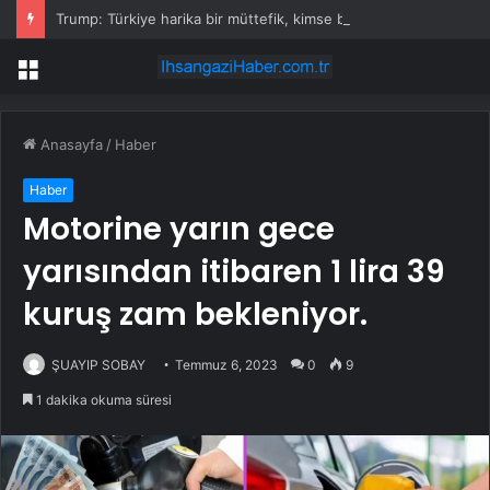
Trump: Türkiye harika bir müttefik, kimse bana F-35 satışı için ne yapmam gerektiğini söyleyemez
Menü
Anasayfa
/
Haber
Haber
Motorine yarın gece
yarısından itibaren 1 lira 39
kuruş zam bekleniyor.
ŞUAYIP SOBAY
Temmuz 6, 2023
0
9
1 dakika okuma süresi