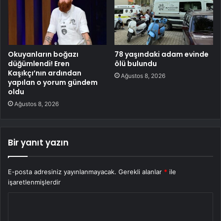
Okuyanların boğazı
78 yaşındaki adam evinde
düğümlendi! Eren
ölü bulundu
Kaşıkçı’nın ardından
Ağustos 8, 2026
yapılan o yorum gündem
oldu
Ağustos 8, 2026
Bir yanıt yazın
E-posta adresiniz yayınlanmayacak.
Gerekli alanlar
*
ile
işaretlenmişlerdir
Y
o