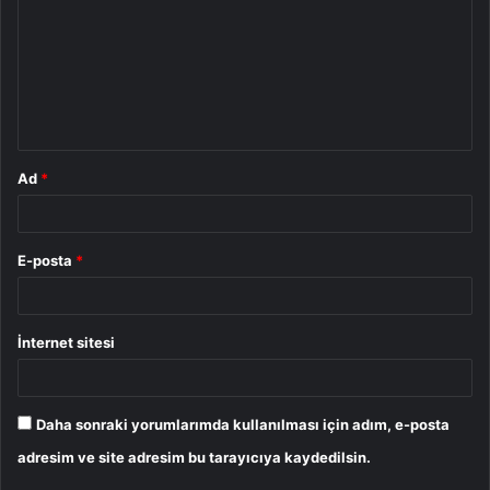
r
u
m
*
Ad
*
E-posta
*
İnternet sitesi
Daha sonraki yorumlarımda kullanılması için adım, e-posta
adresim ve site adresim bu tarayıcıya kaydedilsin.