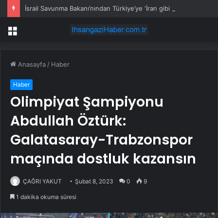
İsrail Savunma Bakanı’nından Türkiye’ye ‘İran gibi olmayın’ tehdidi
Menü
Anasayfa
/
Haber
Haber
Olimpiyat Şampiyonu
Abdullah Öztürk:
Galatasaray-Trabzonspor
maçında dostluk kazansın
ÇAĞRI YAKUT
Şubat 8, 2023
0
9
1 dakika okuma süresi