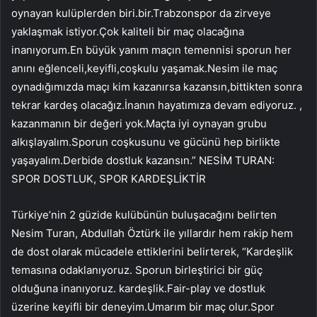
oynayan kulüplerden biri.bir.Trabzonspor da zirveye
yaklaşmak istiyor.Çok kaliteli bir maç olacağına
inanıyorum.En büyük yanım maçın temennisi sporun her
anını eğlenceli,keyifli,coşkulu yaşamak.Nesim ile maç
oynadığımızda maçı kim kazanırsa kazansın,bittikten sonra
tekrar kardeş olacağız.İnanın hayatımıza devam ediyoruz. ,
kazanmanın bir değeri yok.Maçta iyi oynayan grubu
alkışlayalım.Sporun coşkusunu ve gücünü hep birlikte
yaşayalım.Derbide dostluk kazansın.” NESİM TURAN:
SPOR DOSTLUK, SPOR KARDEŞLİKTİR
Türkiye’nin 2 güzide kulübünün buluşacağını belirten
Nesim Turan, Abdullah Öztürk ile yıllardır hem rakip hem
de dost olarak mücadele ettiklerini belirterek, “Kardeşlik
temasına odaklanıyoruz. Sporun birleştirici bir güç
olduğuna inanıyoruz. kardeşlik.Fair-play ve dostluk
üzerine keyifli bir deneyim.Umarım bir maç olur.Spor