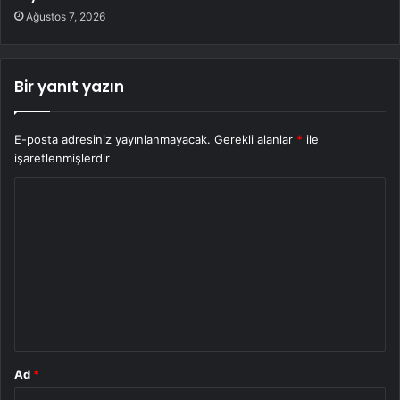
Ağustos 7, 2026
Bir yanıt yazın
E-posta adresiniz yayınlanmayacak.
Gerekli alanlar
*
ile
işaretlenmişlerdir
Y
o
r
u
m
*
Ad
*