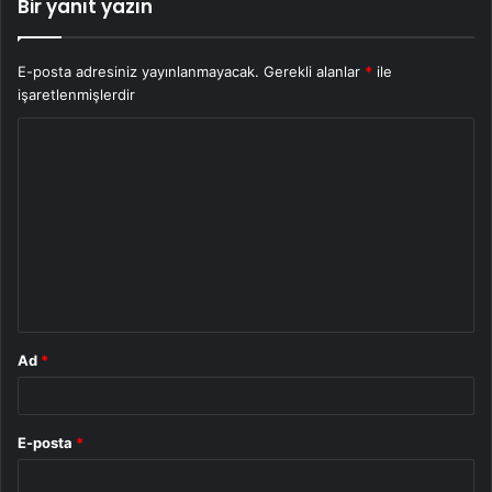
Bir yanıt yazın
E-posta adresiniz yayınlanmayacak.
Gerekli alanlar
*
ile
işaretlenmişlerdir
Y
o
r
u
m
*
Ad
*
E-posta
*