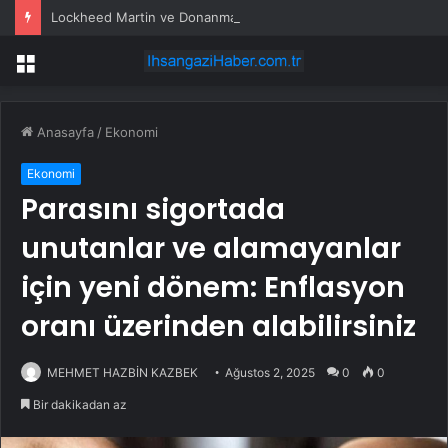
Lockheed Martin ve Donanma yapay zeka denizaltı tespit sistemini test etti
Menü
Anasayfa
/
Ekonomi
Ekonomi
Parasını sigortada
unutanlar ve alamayanlar
için yeni dönem: Enflasyon
oranı üzerinden alabilirsiniz
MEHMET HAZBİN KAZBEK
Ağustos 2, 2025
0
0
Bir dakikadan az