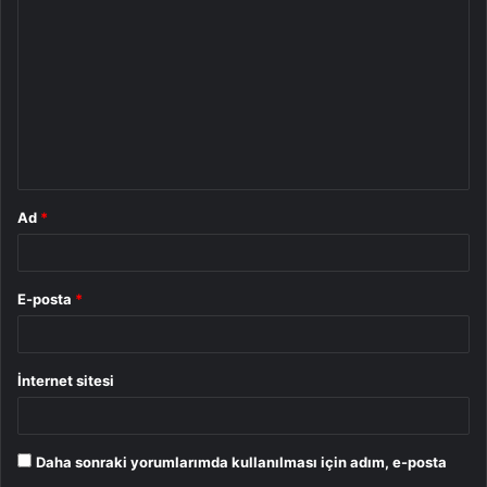
o
r
u
m
*
Ad
*
E-posta
*
İnternet sitesi
Daha sonraki yorumlarımda kullanılması için adım, e-posta