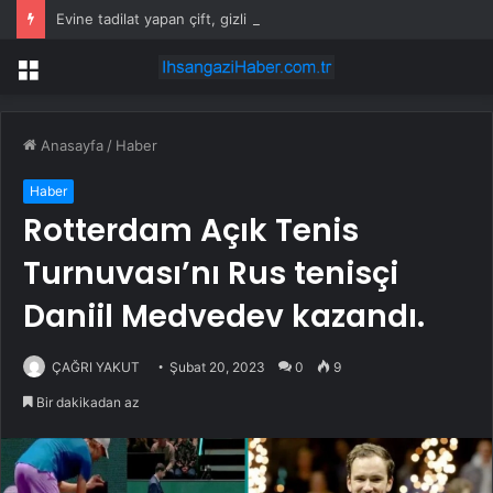
Evine tadilat yapan çift, gizli bölmede deste deste para buldu
Menü
Anasayfa
/
Haber
Haber
Rotterdam Açık Tenis
Turnuvası’nı Rus tenisçi
Daniil Medvedev kazandı.
ÇAĞRI YAKUT
Şubat 20, 2023
0
9
Bir dakikadan az