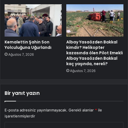
Kemalettin Şahin Son
Albay Yasaözden Bakkal
Yolculuğuna Uğurlandı
kimdir? Helikopter
kazasında ölen Pilot Emekli
Ağustos 7, 2026
Albay Yasaözden Bakkal
kaç yaşında, nereli?
Ağustos 7, 2026
Bir yanıt yazın
E-posta adresiniz yayınlanmayacak.
Gerekli alanlar
*
ile
işaretlenmişlerdir
Y