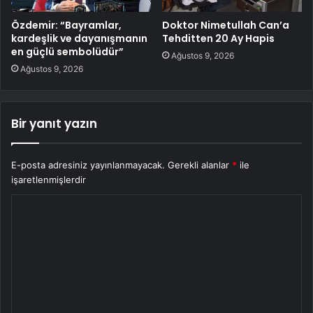
Özdemir: “Bayramlar,
Doktor Nimetullah Can’a
kardeşlik ve dayanışmanın
Tehditten 20 Ay Hapis
en güçlü sembolüdür”
Ağustos 9, 2026
Ağustos 9, 2026
Bir yanıt yazın
E-posta adresiniz yayınlanmayacak.
Gerekli alanlar
*
ile
işaretlenmişlerdir
Y
o
r
u
m
*