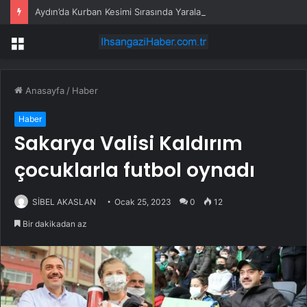
Aydın’da Kurban Kesimi Sırasında Yaralanmalar
Menü
Anasayfa
/
Haber
Haber
Sakarya Valisi Kaldırım
çocuklarla futbol oynadı
SİBEL AKASLAN
Ocak 25, 2023
0
12
Bir dakikadan az