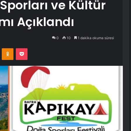
porları ve Kültür
amı Açıklandı
0
10
1 dakika okuma süresi
VKontakte
Odnoklassniki
Pocket