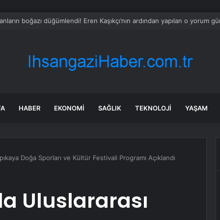
 tadilat yapan çift, gizli bölmede deste deste para buldu
FA
HABER
EKONOMI
SAĞLIK
TEKNOLOJI
YAŞAM
ıkaya Doğa Sporları ve Kültür Festivali Programı Açıklandı
a Uluslararası