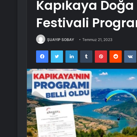
Kapıkaya Doğa S
Festivali Progr
ŞUAYIP SOBAY
Temmuz 21, 2023
Facebook
Twitter
LinkedIn
Tumblr
Pinterest
Reddit