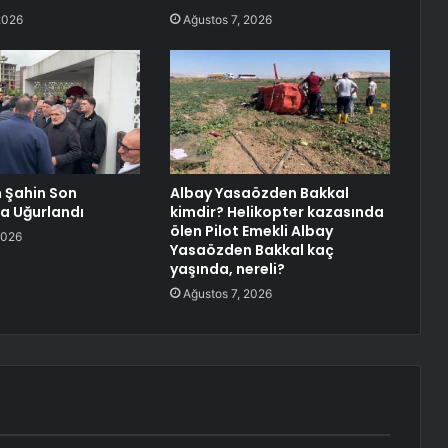
2026
Ağustos 7, 2026
 Şahin Son
Albay Yasaözden Bakkal
a Uğurlandı
kimdir? Helikopter kazasında
ölen Pilot Emekli Albay
2026
Yasaözden Bakkal kaç
yaşında, nereli?
Ağustos 7, 2026