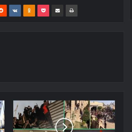
erest
Reddit
VKontakte
Odnoklassniki
Pocket
E-Posta ile paylaş
Yazdır