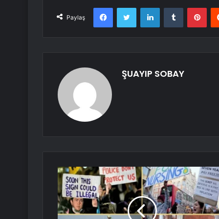
Facebook
Twitter
LinkedIn
Tumblr
Pint
Paylaş
ŞUAYIP SOBAY