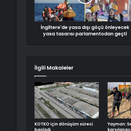
İngiltere'de yasa dışı göçü önleyecek
yasa tasarısı parlamentodan geçti
İlgili Makaleler
KOTKO için dönüşüm süreci
Yayman: Se
başladı
karşılanac