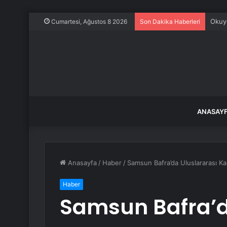
Evine
Cumartesi, Ağustos 8 2026
Son Dakika Haberleri
ANASAY
Anasayfa
/
Haber
/
Samsun Bafra’da Uluslararası Kap
Haber
Samsun Bafra’d