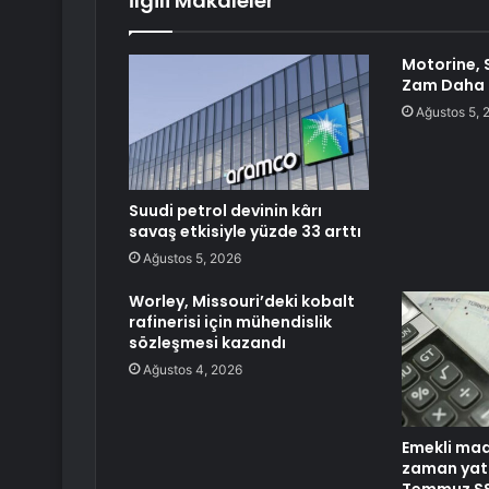
İlgili Makaleler
Motorine, S
Zam Daha
Ağustos 5, 
Suudi petrol devinin kârı
savaş etkisiyle yüzde 33 arttı
Ağustos 5, 2026
Worley, Missouri’deki kobalt
rafinerisi için mühendislik
sözleşmesi kazandı
Ağustos 4, 2026
Emekli maa
zaman yat