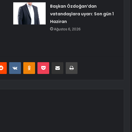
Başkan Özdoğan’dan
vatandaşlara uyarı: Son gün 1
Haziran
Ağustos 6, 2026
erest
Reddit
VKontakte
Odnoklassniki
Pocket
E-Posta ile paylaş
Yazdır