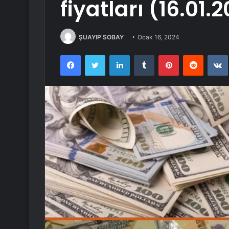
fiyatları (16.01.
ŞUAYIP SOBAY
Ocak 16, 2024
Facebook
Twitter
LinkedIn
Tumblr
Pinterest
Reddit