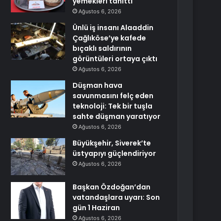
yemekleri tanıttı
Ağustos 6, 2026
Ünlü iş insanı Alaaddin
Çağlıköse’ye kafede
bıçaklı saldırının
görüntüleri ortaya çıktı
Ağustos 6, 2026
Düşman hava
savunmasını felç eden
teknoloji: Tek bir tuşla
sahte düşman yaratıyor
Ağustos 6, 2026
Büyükşehir, Siverek’te
üstyapıyı güçlendiriyor
Ağustos 6, 2026
Başkan Özdoğan’dan
vatandaşlara uyarı: Son
gün 1 Haziran
Ağustos 6, 2026