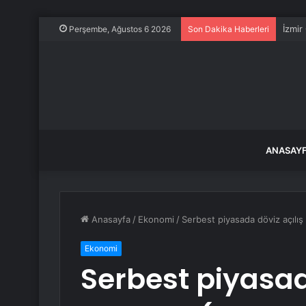
İzmir
Perşembe, Ağustos 6 2026
Son Dakika Haberleri
ANASAY
Anasayfa
/
Ekonomi
/
Serbest piyasada döviz açılış 
Ekonomi
Serbest piyasad