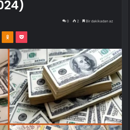
2024)
0
2
Bir dakikadan az
VKontakte
Odnoklassniki
Pocket