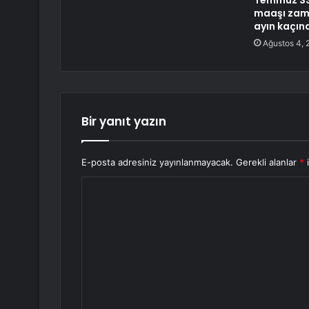
Temmuz SS
maaşı zam 
ayın kaçın
Ağustos 4, 
Bir yanıt yazın
E-posta adresiniz yayınlanmayacak.
Gerekli alanlar
*
i
Y
o
r
u
m
*