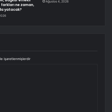
K, Bağkur emekli
Ağustos 4, 2026
farkları ne zaman,
da yatacak?
2026
le işaretlenmişlerdir