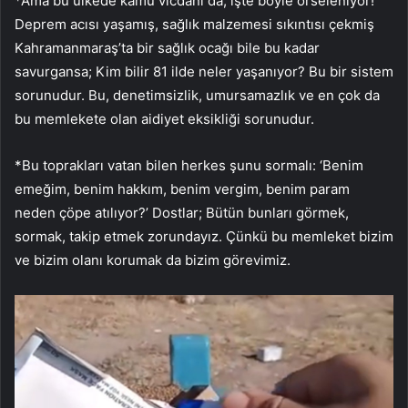
*Ama bu ülkede kamu vicdanı da, işte böyle örseleniyor!
Deprem acısı yaşamış, sağlık malzemesi sıkıntısı çekmiş
Kahramanmaraş’ta bir sağlık ocağı bile bu kadar
savurgansa; Kim bilir 81 ilde neler yaşanıyor? Bu bir sistem
sorunudur. Bu, denetimsizlik, umursamazlık ve en çok da
bu memlekete olan aidiyet eksikliği sorunudur.
*Bu toprakları vatan bilen herkes şunu sormalı: ‘Benim
emeğim, benim hakkım, benim vergim, benim param
neden çöpe atılıyor?’ Dostlar; Bütün bunları görmek,
sormak, takip etmek zorundayız. Çünkü bu memleket bizim
ve bizim olanı korumak da bizim görevimiz.