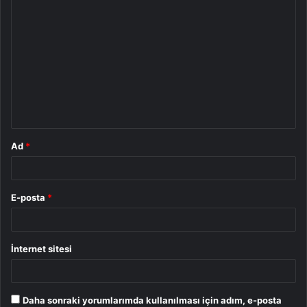
Y
o
r
u
m
*
Ad
*
E-posta
*
İnternet sitesi
Daha sonraki yorumlarımda kullanılması için adım, e-posta