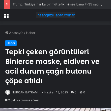
Trump: Türkiye harika bir müttefik, kimse bana F-35 satışı için ne yapmam gerektiğini söyleyemez
Menü
Anasayfa
/
Haber
Haber
Tepki çeken görüntüler!
Binlerce maske, eldiven ve
acil durum çağrı butonu
çöpe atıldı
NURCAN BAYRAM
Haziran 18, 2025
0
0
2 dakika okuma süresi