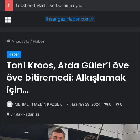
Lockheed Martin ve Donanma yapay zeka denizaltı tespit sistemini test etti
Menü
Anasayfa
/
Haber
Haber
Toni Kroos, Arda Güler’i öve
öve bitiremedi: Alkışlamak
için…
MEHMET HAZBİN KAZBEK
Haziran 29, 2024
0
0
Bir dakikadan az