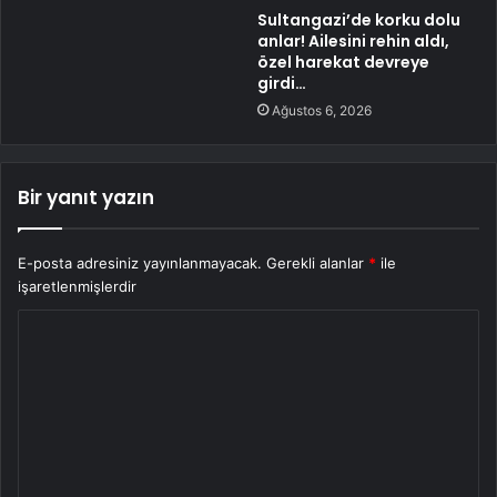
Sultangazi’de korku dolu
anlar! Ailesini rehin aldı,
özel harekat devreye
girdi…
Ağustos 6, 2026
Bir yanıt yazın
E-posta adresiniz yayınlanmayacak.
Gerekli alanlar
*
ile
işaretlenmişlerdir
Y
o
r
u
m
*