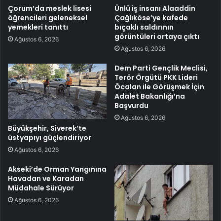
Çorum’da meslek lisesi
Ünlü iş insanı Alaaddin
öğrencileri geleneksel
Çağlıköse’ye kafede
yemekleri tanıttı
bıçaklı saldırının
görüntüleri ortaya çıktı
Ağustos 6, 2026
Ağustos 6, 2026
Dem Parti Gençlik Meclisi,
Terör Örgütü PKK Lideri
Öcalan ile Görüşmek İçin
Adalet Bakanlığı’na
Başvurdu
Ağustos 6, 2026
Büyükşehir, Siverek’te
üstyapıyı güçlendiriyor
Ağustos 6, 2026
Akseki’de Orman Yangınına
Havadan ve Karadan
Müdahale Sürüyor
Ağustos 6, 2026