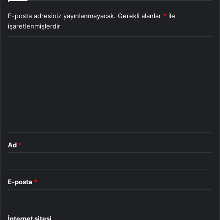
E-posta adresiniz yayınlanmayacak.
Gerekli alanlar
*
ile
işaretlenmişlerdir
Y
o
r
u
m
*
Ad
*
E-posta
*
İnternet sitesi