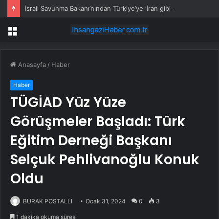
İsrail Savunma Bakanı’nından Türkiye’ye ‘İran gibi olmayın’ tehdidi
Menü
Anasayfa
/
Haber
Haber
TÜGİAD Yüz Yüze
Görüşmeler Başladı: Türk
Eğitim Derneği Başkanı
Selçuk Pehlivanoğlu Konuk
Oldu
BURAK POSTALLI
Ocak 31, 2024
0
3
1 dakika okuma süresi