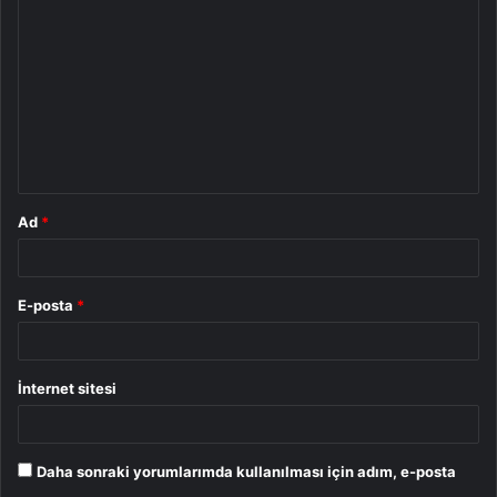
o
r
u
m
*
Ad
*
E-posta
*
İnternet sitesi
Daha sonraki yorumlarımda kullanılması için adım, e-posta