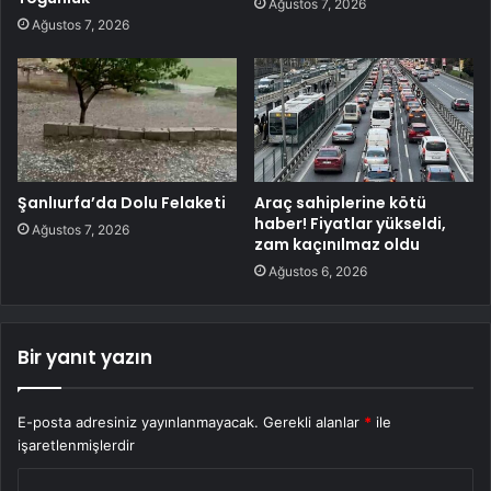
Ağustos 7, 2026
Ağustos 7, 2026
Şanlıurfa’da Dolu Felaketi
Araç sahiplerine kötü
haber! Fiyatlar yükseldi,
Ağustos 7, 2026
zam kaçınılmaz oldu
Ağustos 6, 2026
Bir yanıt yazın
E-posta adresiniz yayınlanmayacak.
Gerekli alanlar
*
ile
işaretlenmişlerdir
Y