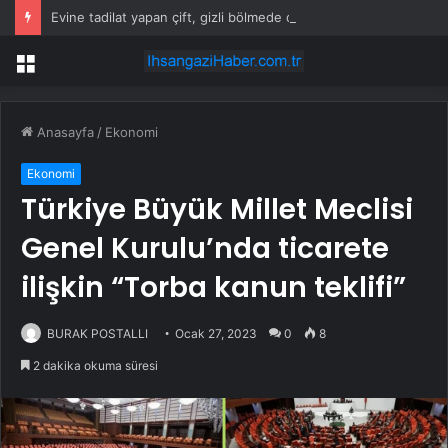
Evine tadilat yapan çift, gizli bölmede deste deste para buldu
Menü
Anasayfa
/
Ekonomi
Ekonomi
Türkiye Büyük Millet Meclisi
Genel Kurulu’nda ticarete
ilişkin “Torba kanun teklifi”
BURAK POSTALLI
Ocak 27, 2023
0
8
2 dakika okuma süresi