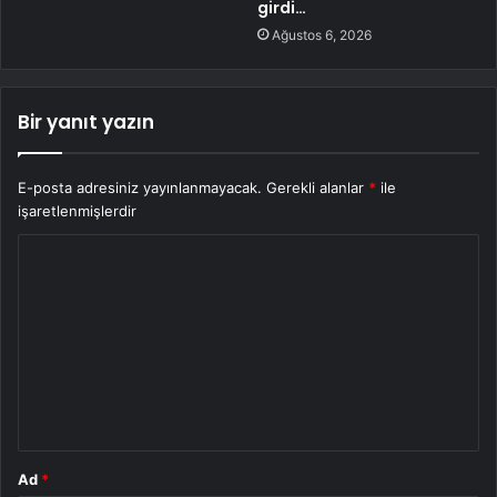
girdi…
Ağustos 6, 2026
Bir yanıt yazın
E-posta adresiniz yayınlanmayacak.
Gerekli alanlar
*
ile
işaretlenmişlerdir
Y
o
r
u
m
*
Ad
*