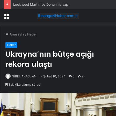
Lockheed Martin ve Donanma yapay zeka denizaltı tespit sistemini test etti
Menü
Anasayfa
/
Haber
Haber
Ukrayna’nın bütçe açığı
rekora ulaştı
SİBEL AKASLAN
Şubat 10, 2024
0
2
1 dakika okuma süresi