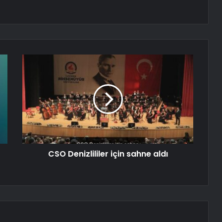
CSO Denizlililer için sahne aldı