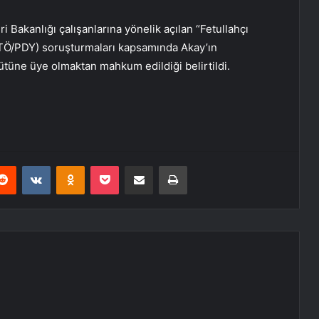
i Bakanlığı çalışanlarına yönelik açılan “Fetullahçı
ETÖ/PDY) soruşturmaları kapsamında Akay’ın
rgütüne üye olmaktan mahkum edildiği belirtildi.
erest
Reddit
VKontakte
Odnoklassniki
Pocket
E-Posta ile paylaş
Yazdır