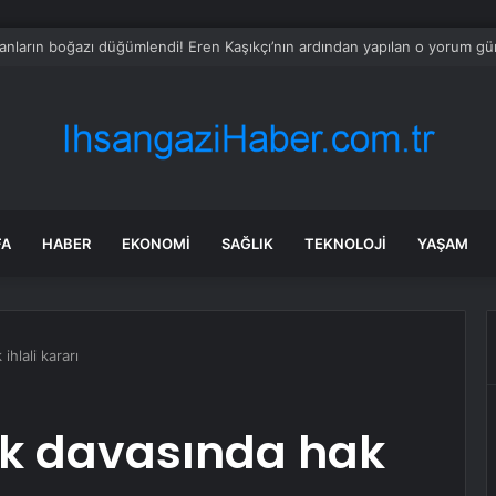
 tadilat yapan çift, gizli bölmede deste deste para buldu
FA
HABER
EKONOMI
SAĞLIK
TEKNOLOJI
YAŞAM
hlali kararı
k davasında hak