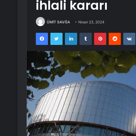
ihlali kararı
ÜMİT SAVĞA
Nisan 23, 2024
Facebook
Twitter
LinkedIn
Tumblr
Pinterest
Reddit