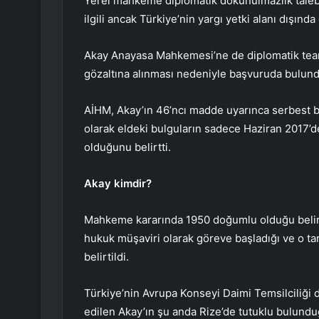
Yerel mahkeme diplomatik dokunulmazlık talebi
ilgili ancak Türkiye’nin yargı yetki alanı dışın
Akay Anayasa Mahkemesi’ne de diplomatik team
gözaltına alınması nedeniyle başvuruda bulun
AİHM, Akay’ın 46’ncı madde uyarınca serbest bı
olarak eldeki bulguların sadece Haziran 2017’de
olduğunu belirtti.
Akay kimdir?
Mahkeme kararında 1950 doğumlu olduğu belirti
hukuk müşaviri olarak göreve başladığı ve o ta
belirtildi.
Türkiye’nin Avrupa Konseyi Daimi Temsilciliği 
edilen Akay’ın şu anda Rize’de tutuklu bulunduğ