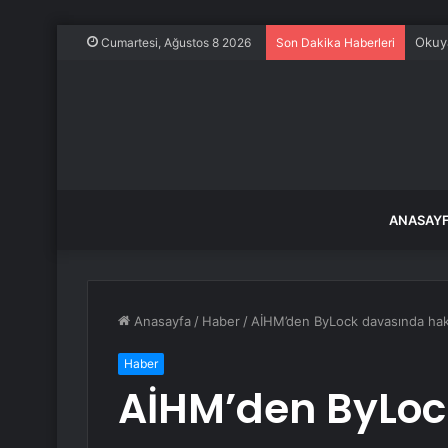
Evine
Cumartesi, Ağustos 8 2026
Son Dakika Haberleri
ANASAY
Anasayfa
/
Haber
/
AİHM’den ByLock davasında hak i
Haber
AİHM’den ByLoc