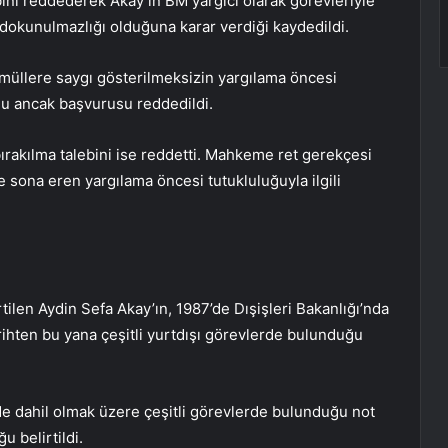
ni reddederek Akay’ın BM yargıcı olarak görevleriyle
da dokunulmazlığı olduğuna karar verdiği kaydedildi.
üllere saygı gösterilmeksizin yargılama öncesi
du ancak başvurusu reddedildi.
rakılma talebini ise reddetti. Mahkeme ret gerekçesi
 sona eren yargılama öncesi tutukluluğuyla ilgili
len Aydin Sefa Akay’ın, 1987’de Dışişleri Bakanlığı’nda
rihten bu yana çeşitli yurtdışı görevlerde bulunduğu
de dahil olmak üzere çeşitli görevlerde bulunduğu not
u belirtildi.