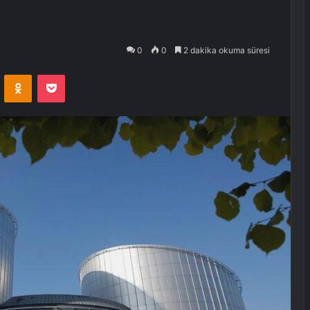
0
0
2 dakika okuma süresi
VKontakte
Odnoklassniki
Pocket