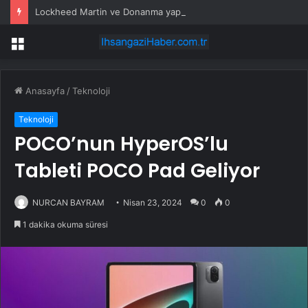
Lockheed Martin ve Donanma yapay zeka denizaltı tespit sistemini test etti
Menü
Anasayfa
/
Teknoloji
Teknoloji
POCO’nun HyperOS’lu
Tableti POCO Pad Geliyor
NURCAN BAYRAM
Nisan 23, 2024
0
0
1 dakika okuma süresi