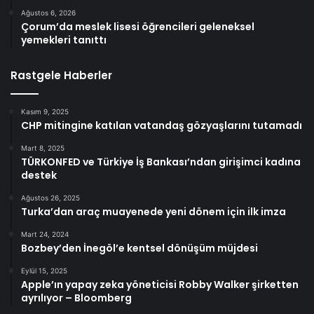
Ağustos 6, 2026
Çorum’da meslek lisesi öğrencileri geleneksel
yemekleri tanıttı
Rastgele Haberler
Kasım 9, 2025
CHP mitingine katılan vatandaş gözyaşlarını tutamadı
Mart 8, 2025
TÜRKONFED ve Türkiye İş Bankası’ndan girişimci kadına
destek
Ağustos 26, 2025
Turka’dan araç muayenede yeni dönem için ilk imza
Mart 24, 2024
Bozbey’den İnegöl’e kentsel dönüşüm müjdesi
Eylül 15, 2025
Apple’ın yapay zeka yöneticisi Robby Walker şirketten
ayrılıyor – Bloomberg