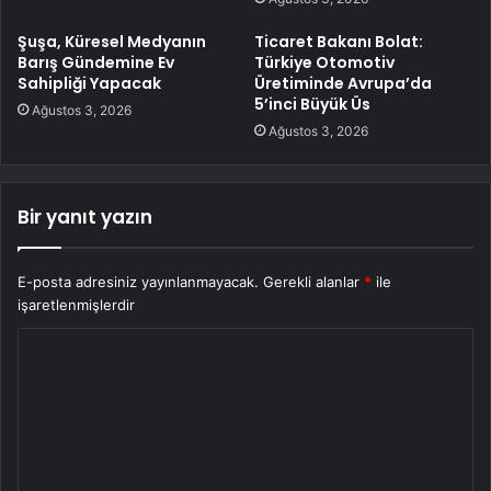
Şuşa, Küresel Medyanın
Ticaret Bakanı Bolat:
Barış Gündemine Ev
Türkiye Otomotiv
Sahipliği Yapacak
Üretiminde Avrupa’da
5’inci Büyük Üs
Ağustos 3, 2026
Ağustos 3, 2026
Bir yanıt yazın
E-posta adresiniz yayınlanmayacak.
Gerekli alanlar
*
ile
işaretlenmişlerdir
Y
o
r
u
m