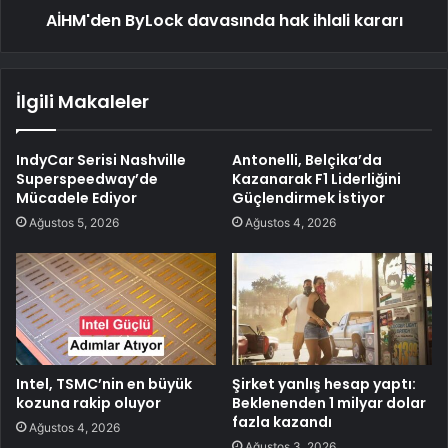
AİHM'den ByLock davasında hak ihlali kararı
İlgili Makaleler
IndyCar Serisi Nashville
Antonelli, Belçika’da
Superspeedway’de
Kazanarak F1 Liderliğini
Mücadele Ediyor
Güçlendirmek İstiyor
Ağustos 5, 2026
Ağustos 4, 2026
Intel, TSMC’nin en büyük
Şirket yanlış hesap yaptı:
kozuna rakip oluyor
Beklenenden 1 milyar dolar
fazla kazandı
Ağustos 4, 2026
Ağustos 3, 2026