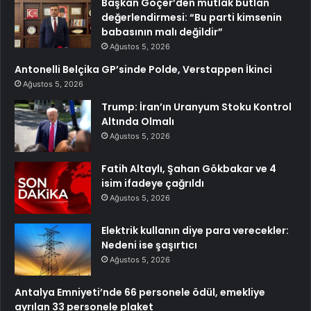
Başkan Göçer’den mutlak butlan
değerlendirmesi: “Bu parti kimsenin
babasının malı değildir”
Ağustos 5, 2026
Antonelli Belçika GP’sinde Polde, Verstappen İkinci
Ağustos 5, 2026
Trump: İran’ın Uranyum Stoku Kontrol
Altında Olmalı
Ağustos 5, 2026
Fatih Altaylı, Şahan Gökbakar ve 4
isim ifadeye çağrıldı
Ağustos 5, 2026
Elektrik kullanın diye para verecekler:
Nedeni ise şaşırtıcı
Ağustos 5, 2026
Antalya Emniyeti’nde 66 personele ödül, emekliye
ayrılan 33 personele plaket