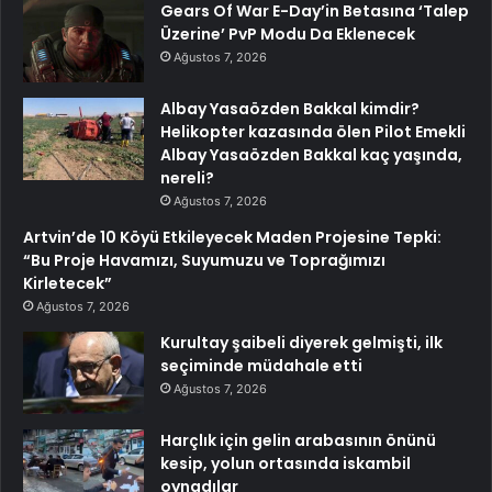
Gears Of War E-Day’in Betasına ‘Talep
Üzerine’ PvP Modu Da Eklenecek
Ağustos 7, 2026
Albay Yasaözden Bakkal kimdir?
Helikopter kazasında ölen Pilot Emekli
Albay Yasaözden Bakkal kaç yaşında,
nereli?
Ağustos 7, 2026
Artvin’de 10 Köyü Etkileyecek Maden Projesine Tepki:
“Bu Proje Havamızı, Suyumuzu ve Toprağımızı
Kirletecek”
Ağustos 7, 2026
Kurultay şaibeli diyerek gelmişti, ilk
seçiminde müdahale etti
Ağustos 7, 2026
Harçlık için gelin arabasının önünü
kesip, yolun ortasında iskambil
oynadılar