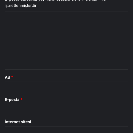
işaretlenmişlerdir
Y
o
r
u
m
*
Ad
*
E-posta
*
İnternet sitesi