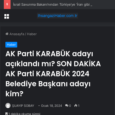
İsrail Savunma Bakanı’nından Türkiye’ye ‘İran gibi olmayın’ tehdidi
Menü
Anasayfa
/
Haber
Haber
AK Parti KARABÜK adayı
açıklandı mı? SON DAKİKA
AK Parti KARABÜK 2024
Belediye Başkanı adayı
kim?
ŞUAYIP SOBAY
Ocak 18, 2024
0
1
1 dakika okuma süresi