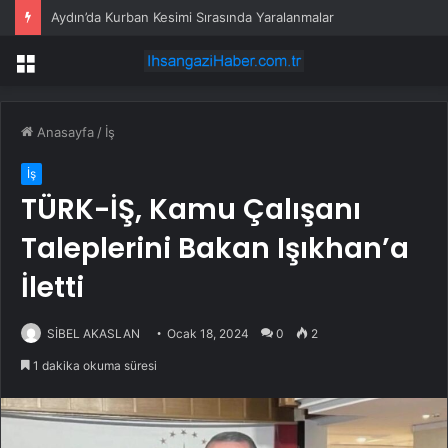
Aydın’da Kurban Kesimi Sırasında Yaralanmalar
Menü
Anasayfa
/
İş
İş
TÜRK-İŞ, Kamu Çalışanı
Taleplerini Bakan Işıkhan’a
İletti
SİBEL AKASLAN
Ocak 18, 2024
0
2
1 dakika okuma süresi