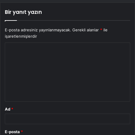
Bir yanıt yazın
E-posta adresiniz yayınlanmayacak.
Gerekli alanlar
*
ile
işaretlenmişlerdir
Y
o
r
u
m
*
Ad
*
E-posta
*