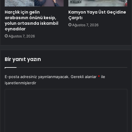
Harçlık için gelin
Kamyon Yaya Üst Geçidine
arabasının önünü kesip,
Çarptı
yolun ortasında iskambil
Ağustos 7, 2026
oynadılar
Ağustos 7, 2026
Bir yanıt yazın
E-posta adresiniz yayınlanmayacak.
Gerekli alanlar
*
ile
işaretlenmişlerdir
Y
o
r
u
m