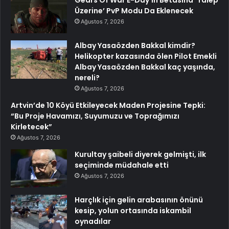
Gears Of War E-Day’in Betasına ‘Talep
Üzerine’ PvP Modu Da Eklenecek
Ağustos 7, 2026
Albay Yasaözden Bakkal kimdir?
Helikopter kazasında ölen Pilot Emekli
Albay Yasaözden Bakkal kaç yaşında,
nereli?
Ağustos 7, 2026
Artvin’de 10 Köyü Etkileyecek Maden Projesine Tepki:
“Bu Proje Havamızı, Suyumuzu ve Toprağımızı
Kirletecek”
Ağustos 7, 2026
Kurultay şaibeli diyerek gelmişti, ilk
seçiminde müdahale etti
Ağustos 7, 2026
Harçlık için gelin arabasının önünü
kesip, yolun ortasında iskambil
oynadılar