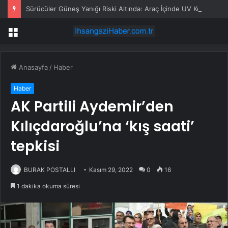
Sürücüler Güneş Yanığı Riski Altında: Araç İçinde UV Koruması Uyarısı
Menü
Anasayfa
/
Haber
Haber
AK Partili Aydemir’den
Kılıçdaroğlu’na ‘kış saati’
tepkisi
BURAK POSTALLI
Kasım 29, 2022
0
16
1 dakika okuma süresi