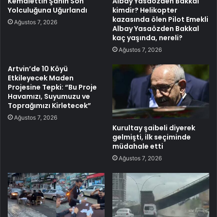
Kemalettin Şahin Son
Albay Yasaözden Bakkal
Yolculuğuna Uğurlandı
kimdir? Helikopter
kazasında ölen Pilot Emekli
Ağustos 7, 2026
Albay Yasaözden Bakkal
kaç yaşında, nereli?
Ağustos 7, 2026
Artvin’de 10 Köyü
Etkileyecek Maden
Projesine Tepki: “Bu Proje
Havamızı, Suyumuzu ve
Toprağımızı Kirletecek”
Ağustos 7, 2026
Kurultay şaibeli diyerek
gelmişti, ilk seçiminde
müdahale etti
Ağustos 7, 2026