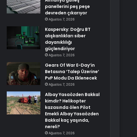
Almanya güneş
panellerini peş peşe
devreden çıkarıyor
Ağustos 7, 2026
Kaspersky: Doğru BT
alışkanlıkları siber
dayanıklılığı
güçlendiriyor
Ağustos 7, 2026
Gears Of War E-Day’in
Betasına ‘Talep Üzerine’
PvP Modu Da Eklenecek
Ağustos 7, 2026
Albay Yasaözden Bakkal
kimdir? Helikopter
kazasında ölen Pilot
Emekli Albay Yasaözden
Bakkal kaç yaşında,
nereli?
Ağustos 7, 2026