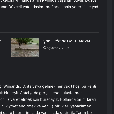
yükelçisi Wijnands’a 1999 yılında yaşanan büyük Düzce
ının Düzceli vatandaşlar tarafından hala yeterlilikle yad
a
Şanlıurfa’da Dolu Felaketi
Ağustos 7, 2026
çi Wijnands, “Antalya’ya gelmek her vakit hoş, bu kenti
k bir keyif. Antalya’da gerçekleşen uluslararası
h’i ziyaret etmek için buradayız. Hollanda tarım tarafı
rını kıymetlendirmek ve yeni iş birlikleri yapabilmek
i
daire liderlerimizi da yanımızda getirdik. Tarım bizim