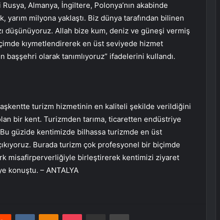
 Rusya, Almanya, İngiltere, Polonya’nın akabinde
ek, yarım milyona yaklaştı. Biz dünya tarafından bilinen
mızı düşünüyoruz. Allah bize kum, deniz ve güneşi vermiş
biçimde kıymetlendirerek en üst seviyede hizmet
 başşehri olarak tanımlıyoruz” ifadelerini kullandı.
şkentte turizm hizmetinin en kaliteli şekilde verildiğini
 olan bir kent. Turizmden tarıma, ticaretten endüstriye
t. Bu güzide kentimizde bilhassa turizmde en üst
 çıkıyoruz. Burada turizm çok profesyonel bir biçimde
k misafirperverliğiyle birleştirerek kentimizi ziyaret
iye konuştu. – ANTALYA
erest
Reddit
VKontakte
Odnoklassniki
Pocket
E-Posta ile paylaş
Yazdır