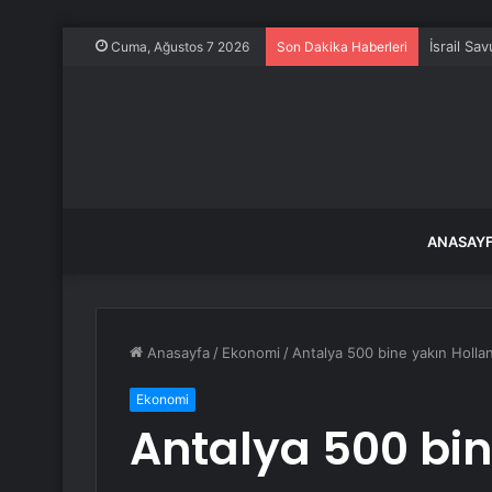
İsrail Sa
Cuma, Ağustos 7 2026
Son Dakika Haberleri
ANASAY
Anasayfa
/
Ekonomi
/
Antalya 500 bine yakın Hollanda
Ekonomi
Antalya 500 bin