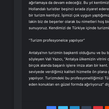
ağırlamaya da devam edeceğiz. Bu yıl kentimizi
Hollandalı turistler beşinci sırada ziyaret eder
bir turizm kentiyiz. İşimizi çok uygun yaptığı
lakin biz de beşerler olarak bu nimetleri hoş 
sunuyoruz. Kendimizi de Türkiye içinde turizmin
“Turizm profesyonelce yapılıyor”
Antalya’nın turizmin başkenti olduğunu ve bu ba
söyleyen Vali Yazıcı, “Antalya ülkemizin vitrini
birçok alanda başarılı işlere imza atan bir ken
seviyede verdiğimiz kaliteli hizmetle ön plana
yapılıyor. Turizmdeki bu profesyonelliğimizi Tür
eden konukları en güzel formda ağırlıyoruz” d
Facebook
Twitter
LinkedIn
Tumblr
Pint