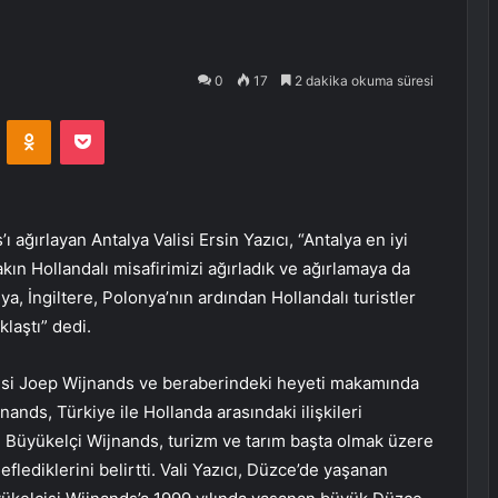
0
17
2 dakika okuma süresi
VKontakte
Odnoklassniki
Pocket
ağırlayan Antalya Valisi Ersin Yazıcı, “Antalya en iyi
kın Hollandalı misafirimizi ağırladık ve ağırlamaya da
, İngiltere, Polonya’nın ardından Hollandalı turistler
laştı” dedi.
lçisi Joep Wijnands ve beraberindeki heyeti makamında
jnands, Türkiye ile Hollanda arasındaki ilişkileri
an Büyükelçi Wijnands, turizm ve tarım başta olmak üzere
lediklerini belirtti. Vali Yazıcı, Düzce’de yaşanan