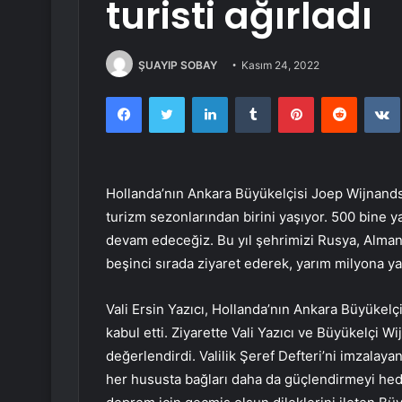
turisti ağırladı
ŞUAYIP SOBAY
Kasım 24, 2022
Facebook
Twitter
LinkedIn
Tumblr
Pinterest
Reddit
Hollanda’nın Ankara Büyükelçisi Joep Wijnands’ı 
turizm sezonlarından birini yaşıyor. 500 bine ya
devam edeceğiz. Bu yıl şehrimizi Rusya, Almanya
beşinci sırada ziyaret ederek, yarım milyona yak
Vali Ersin Yazıcı, Hollanda’nın Ankara Büyüke
kabul etti. Ziyarette Vali Yazıcı ve Büyükelçi Wi
değerlendirdi. Valilik Şeref Defteri’ni imzalay
her hususta bağları daha da güçlendirmeyi hedef