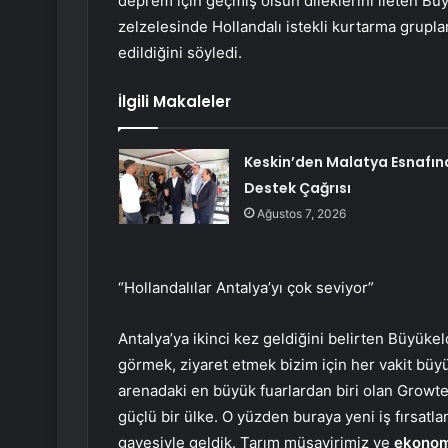
deprem için geçmiş olsun dileklerini ileten Bü
zelzelesinde Hollandalı istekli kurtarma gruplar
edildiğini söyledi.
İlgili Makaleler
Keskin’den Malatya Esnafın
Destek Çağrısı
Ağustos 7, 2026
“Hollandalılar Antalya’yı çok seviyor”
Antalya’ya ikinci kez geldiğini belirten Büyükel
görmek, ziyaret etmek bizim için her vakit büyü
arenadaki en büyük fuarlardan biri olan Growtec
güçlü bir ülke. O yüzden buraya yeni iş fırsatla
gayesiyle geldik. Tarım müşavirimiz ve
ekonom