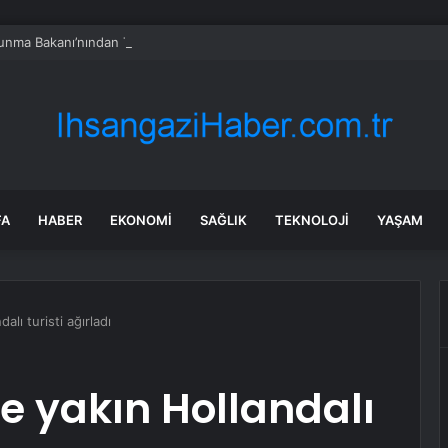
vunma Bakanı’nından Türkiye’ye ‘İran gibi olmayın’ tehdidi
FA
HABER
EKONOMI
SAĞLIK
TEKNOLOJI
YAŞAM
lı turisti ağırladı
e yakın Hollandalı