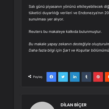
Salı günü piyasanın yönünü etkileyebilecek diğ
tüketici duyarlılığı verileri ve Endonezya’nın 
sunulması yer alıyor.
Reuters bu makaleye katkıda bulunmuştur.
Bu makale yapay zekanın desteğiyle oluşturulmuş
Daha fazla bilgi için Şart ve Koşullar bölümüm
Facebook
Twitter
LinkedIn
Tumblr
Pint
Paylaş
DİLAN BİÇER