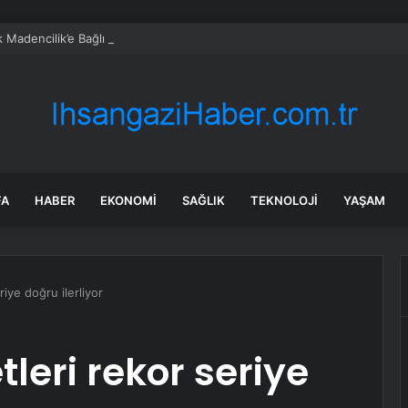
 Madencilik’e Bağlı Yunus Emre Termik Santrali İşçileri, Alamadıkları Maa
FA
HABER
EKONOMI
SAĞLIK
TEKNOLOJI
YAŞAM
iye doğru ilerliyor
leri rekor seriye