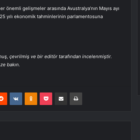
er önemli gelişmeler arasında Avustralya’nın Mayıs ayı
2025 yılı ekonomik tahminlerinin parlamentosuna
, çevrilmiş ve bir editör tarafından incelenmiştir.
üze bakın.
erest
Reddit
VKontakte
Odnoklassniki
Pocket
E-Posta ile paylaş
Yazdır