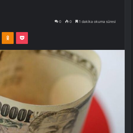
0
0
1 dakika okuma süresi
VKontakte
Odnoklassniki
Pocket