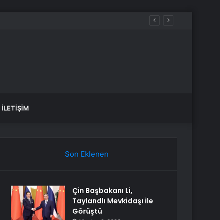
şları İçin Ankara’ya Yürüyecek
İLETIŞIM
Son Eklenen
Çin Başbakanı Li,
Taylandlı Mevkidaşı ile
Görüştü