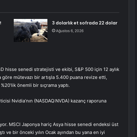
!
3 dolarlık et sofrada 22 dolar
Ağustos 6, 2026
hisse senedi stratejisti ve ekibi, S&P 500 için 12 aylık
öre mütevazı bir artışla 5.400 puana revize etti,
%20’lik önemli bir sıçrama yaptı.
eticisi Nvidia’nın (NASDAQ:NVDA) kazanç raporuna
ıyor. MSCI Japonya hariç Asya hisse senedi endeksi üst
ştı ve bir önceki yılın Ocak ayından bu yana en iyi