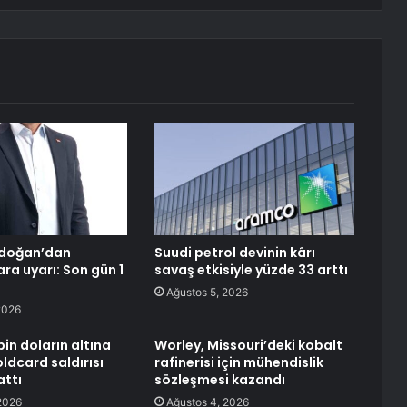
doğan’dan
Suudi petrol devinin kârı
ra uyarı: Son gün 1
savaş etkisiyle yüzde 33 arttı
Ağustos 5, 2026
2026
bin doların altına
Worley, Missouri’deki kobalt
oldcard saldırısı
rafinerisi için mühendislik
attı
sözleşmesi kazandı
2026
Ağustos 4, 2026