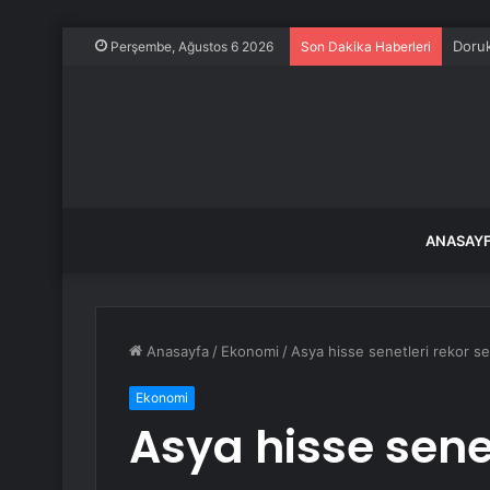
Doruk
Perşembe, Ağustos 6 2026
Son Dakika Haberleri
ANASAY
Anasayfa
/
Ekonomi
/
Asya hisse senetleri rekor ser
Ekonomi
Asya hisse senet