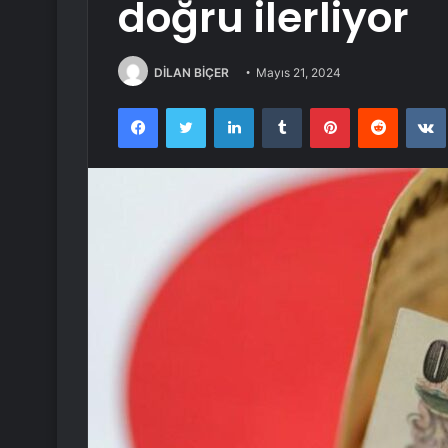
doğru ilerliyor
DİLAN BİÇER
Mayıs 21, 2024
Facebook
Twitter
LinkedIn
Tumblr
Pinterest
Reddit