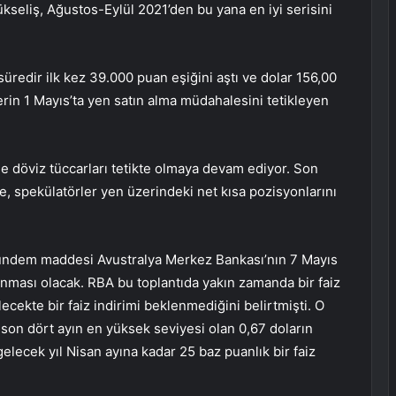
kseliş, Ağustos-Eylül 2021’den bu yana en iyi serisini
üredir ilk kez 39.000 puan eşiğini aştı ve dolar 156,00
rin 1 Mayıs’ta yen satın alma müdahalesini tetikleyen
e döviz tüccarları tetikte olmaya devam ediyor. Son
e, spekülatörler yen üzerindeki net kısa pozisyonlarını
gündem maddesi Avustralya Merkez Bankası’nın 7 Mayıs
ıklanması olacak. RBA bu toplantıda yakın zamanda bir faiz
lecekte bir faiz indirimi beklenmediğini belirtmişti. O
son dört ayın en yüksek seviyesi olan 0,67 doların
gelecek yıl Nisan ayına kadar 25 baz puanlık bir faiz