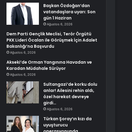
Başkan Özdoğan’dan
vatandaşlara uyarı: Son
gün 1 Haziran
Ağustos 6, 2026
Dem Parti Gençlik Meclisi, Terör Örgütü
PKK Lideri Öcalan ile Görüşmek İçin Adalet
Bakanlığı’na Başvurdu
Ağustos 6, 2026
Akseki’de Orman Yangınına Havadan ve
Karadan Müdahale Sürüyor
Ağustos 6, 2026
Sultangazi’de korku dolu
anlar! Ailesini rehin aldı,
özel harekat devreye
girdi…
Ağustos 6, 2026
Türkan Şoray’ın kızı da
uyuşturucu
operasyonunda