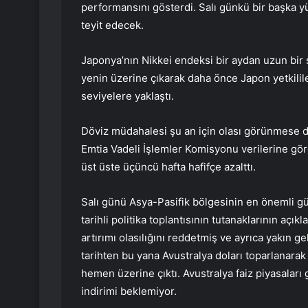
performansını gösterdi. Salı günkü bir başka yü
teyit edecek.
Japonya’nın
Nikkei
endeksi bir aydan uzun bir s
yenin üzerine çıkarak daha önce Japon yetkilile
seviyelere yaklaştı.
Döviz müdahalesi şu an için olası görünmese d
Emtia Vadeli İşlemler Komisyonu verilerine gör
üst üste üçüncü hafta hafifçe azalttı.
Salı günü Asya-Pasifik bölgesinin en önemli 
tarihli politika toplantısının tutanaklarının aç
artırımı olasılığını reddetmiş ve ayrıca yakın ge
tarihten bu yana
Avustralya doları
toparlanarak 
hemen üzerine çıktı. Avustralya faiz piyasaları 
indirimi beklemiyor.