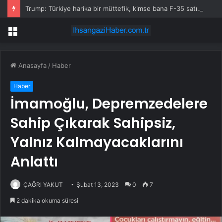
Trump: Türkiye harika bir müttefik, kimse bana F-35 satışı için ne yapmam gerektiğini söyleyemez
Menü
Anasayfa
/
Haber
Haber
İmamoğlu, Depremzedelere
Sahip Çıkarak Sahipsiz,
Yalnız Kalmayacaklarını
Anlattı
ÇAĞRI YAKUT
Şubat 13, 2023
0
7
2 dakika okuma süresi