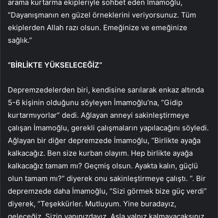
arama kurtarma ekipleriyle sohbet eden İmamoğlu,
“Dayanışmanın en güzel örneklerini veriyorsunuz. Tüm
ekiplerden Allah razı olsun. Emeğinize ve emeğinize
sağlık.”
“BİRLİKTE YÜKSELECEĞİZ”
Depremzedelerden biri, kendisine sarılarak enkaz altında
5-6 kişinin olduğunu söyleyen İmamoğlu’na, “Gidip
kurtarmıyorlar” dedi. Ağlayan anneyi sakinleştirmeye
çalışan İmamoğlu, gerekli çalışmaların yapılacağını söyledi.
Ağlayan bir diğer depremzede İmamoğlu, “Birlikte ayağa
kalkacağız. Ben size kurban olayım. Hep birlikte ayağa
kalkacağız tamam mı? Geçmiş olsun. Ayakta kalın, güçlü
olun tamam mı?” diyerek onu sakinleştirmeye çalıştı. “. Bir
depremzede daha İmamoğlu, “Sizi görmek bize güç verdi”
diyerek, “Teşekkürler. Mutluyum. Yine buradayız,
geleceğiz. Sizin yanınızdayız. Asla yalnız kalmayacaksınız.