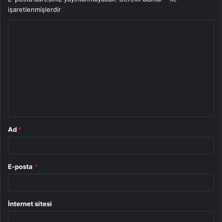
işaretlenmişlerdir
Y
o
r
u
m
*
Ad
*
E-posta
*
İnternet sitesi