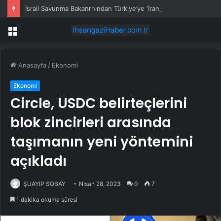
İsrail Savunma Bakanı’nından Türkiye’ye ‘İran gibi olmayın’ tehdidi
Menü
Anasayfa
/
Ekonomi
Ekonomi
Circle, USDC belirteçlerini
blok zincirleri arasında
taşımanın yeni yöntemini
açıkladı
ŞUAYIP SOBAY
Nisan 28, 2023
0
7
1 dakika okuma süresi