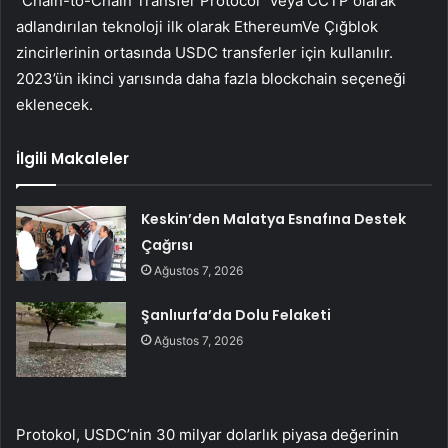
“Chain-to-Chain Transfer Protocol” veya CCTP olarak
adlandırılan teknoloji ilk olarak
Ethereum
Ve
Çığ
blok
zincirlerinin ortasında
USDC
transferler için kullanılır.
2023’ün ikinci yarısında daha fazla blockchain seçeneği
eklenecek.
İlgili Makaleler
Keskin’den Malatya Esnafına Destek
Çağrısı
Ağustos 7, 2026
Şanlıurfa’da Dolu Felaketi
Ağustos 7, 2026
Protokol, USDC’nin 30 milyar dolarlık piyasa değerinin