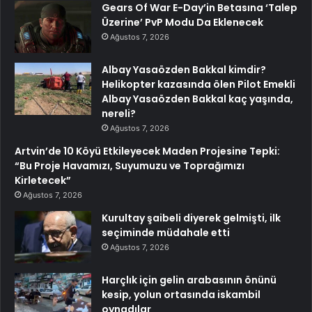
Gears Of War E-Day’in Betasına ‘Talep
Üzerine’ PvP Modu Da Eklenecek
Ağustos 7, 2026
Albay Yasaözden Bakkal kimdir?
Helikopter kazasında ölen Pilot Emekli
Albay Yasaözden Bakkal kaç yaşında,
nereli?
Ağustos 7, 2026
Artvin’de 10 Köyü Etkileyecek Maden Projesine Tepki:
“Bu Proje Havamızı, Suyumuzu ve Toprağımızı
Kirletecek”
Ağustos 7, 2026
Kurultay şaibeli diyerek gelmişti, ilk
seçiminde müdahale etti
Ağustos 7, 2026
Harçlık için gelin arabasının önünü
kesip, yolun ortasında iskambil
oynadılar