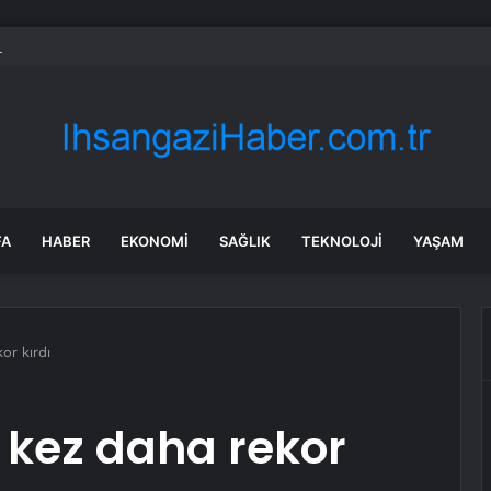
’da Dolu Felaketi
FA
HABER
EKONOMI
SAĞLIK
TEKNOLOJI
YAŞAM
or kırdı
r kez daha rekor