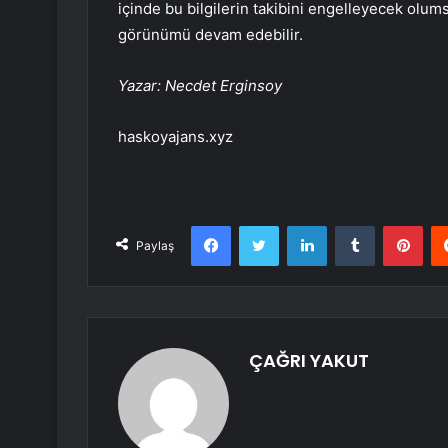
içinde bu bilgilerin takibini engelleyecek olum
görünümü devam edebilir.
Yazar: Necdet Erginsoy
haskoyajans.xyz
Facebook
Twitter
LinkedIn
Tumblr
Pint
Paylaş
ÇAĞRI YAKUT