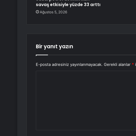
savaş etkisiyle yüzde 33 arttı
Ağustos 5, 2026
Bir yanıt yazın
E-posta adresiniz yayınlanmayacak.
Gerekli alanlar
*
i
Y
o
r
u
m
*