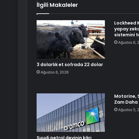
İlgili Makaleler
Lockheed 
yapay zeka
sistemini t
Ağustos 6, 
3 dolarlık et sofrada 22 dolar
Ağustos 6, 2026
Motorine, S
Zam Daha
Ağustos 5, 
Suudi petrol devinin kârı