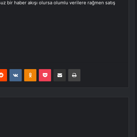
suz bir haber akışı olursa olumlu verilere rağmen satış
erest
Reddit
VKontakte
Odnoklassniki
Pocket
E-Posta ile paylaş
Yazdır