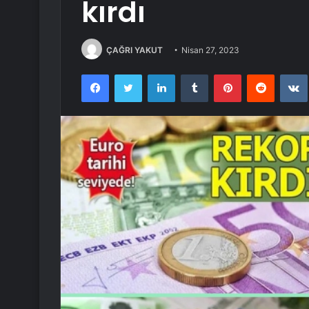
kırdı
ÇAĞRI YAKUT
Nisan 27, 2023
Facebook
Twitter
LinkedIn
Tumblr
Pinterest
Reddit