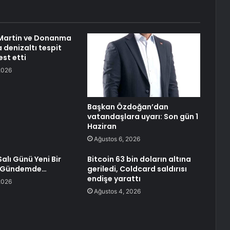
Martin ve Donanma
 denizaltı tespit
est etti
2026
Başkan Özdoğan’dan
vatandaşlara uyarı: Son gün 1
Haziran
Ağustos 6, 2026
alı Günü Yeni Bir
Bitcoin 63 bin doların altına
 Gündemde…
geriledi, Coldcard saldırısı
endişe yarattı
2026
Ağustos 4, 2026