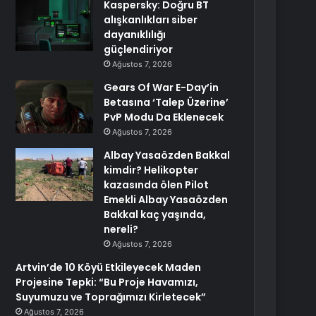
Kaspersky: Doğru BT
alışkanlıkları siber
dayanıklılığı
güçlendiriyor
Ağustos 7, 2026
Gears Of War E-Day’in
Betasına ‘Talep Üzerine’
PvP Modu Da Eklenecek
Ağustos 7, 2026
Albay Yasaözden Bakkal
kimdir? Helikopter
kazasında ölen Pilot
Emekli Albay Yasaözden
Bakkal kaç yaşında,
nereli?
Ağustos 7, 2026
Artvin’de 10 Köyü Etkileyecek Maden
Projesine Tepki: “Bu Proje Havamızı,
Suyumuzu ve Toprağımızı Kirletecek”
Ağustos 7, 2026