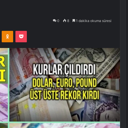
0
8
1 dakika okuma süresi
VKontakte
Odnoklassniki
Pocket