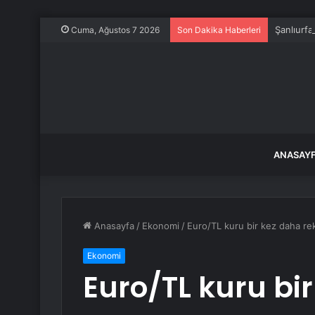
Şanlıurfa
Cuma, Ağustos 7 2026
Son Dakika Haberleri
ANASAY
Anasayfa
/
Ekonomi
/
Euro/TL kuru bir kez daha rek
Ekonomi
Euro/TL kuru bi