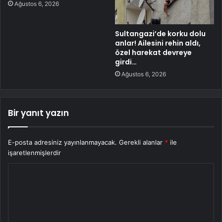
Ağustos 6, 2026
Sultangazi’de korku dolu
anlar! Ailesini rehin aldı,
özel harekat devreye
girdi…
Ağustos 6, 2026
Bir yanıt yazın
E-posta adresiniz yayınlanmayacak.
Gerekli alanlar
*
ile
işaretlenmişlerdir
Y
o
r
u