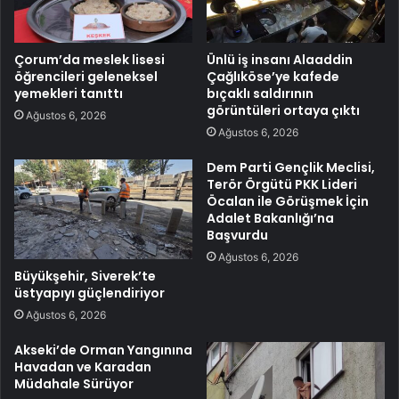
Çorum’da meslek lisesi
Ünlü iş insanı Alaaddin
öğrencileri geleneksel
Çağlıköse’ye kafede
yemekleri tanıttı
bıçaklı saldırının
görüntüleri ortaya çıktı
Ağustos 6, 2026
Ağustos 6, 2026
Dem Parti Gençlik Meclisi,
Terör Örgütü PKK Lideri
Öcalan ile Görüşmek İçin
Adalet Bakanlığı’na
Başvurdu
Ağustos 6, 2026
Büyükşehir, Siverek’te
üstyapıyı güçlendiriyor
Ağustos 6, 2026
Akseki’de Orman Yangınına
Havadan ve Karadan
Müdahale Sürüyor