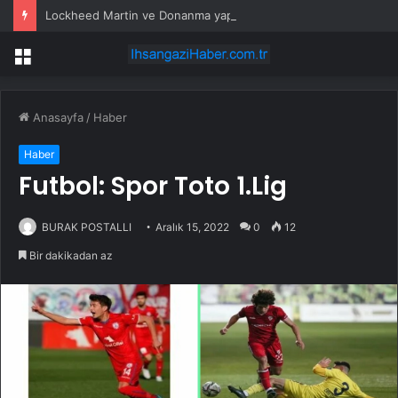
Lockheed Martin ve Donanma yapay zeka denizaltı tespit sistemini test etti
Menü
Anasayfa
/
Haber
Haber
Futbol: Spor Toto 1.Lig
BURAK POSTALLI
Aralık 15, 2022
0
12
Bir dakikadan az