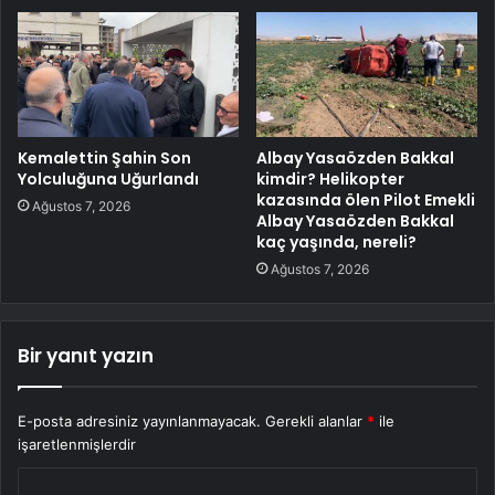
Kemalettin Şahin Son
Albay Yasaözden Bakkal
Yolculuğuna Uğurlandı
kimdir? Helikopter
kazasında ölen Pilot Emekli
Ağustos 7, 2026
Albay Yasaözden Bakkal
kaç yaşında, nereli?
Ağustos 7, 2026
Bir yanıt yazın
E-posta adresiniz yayınlanmayacak.
Gerekli alanlar
*
ile
işaretlenmişlerdir
Y