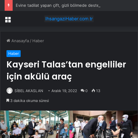
Evine tadilat yapan çift, gizli bölmede deste deste para buldu
Menü
Anasayfa
/
Haber
Haber
Kayseri Talas’tan engelliler
için akülü araç
SİBEL AKASLAN
Aralık 19, 2022
0
13
3 dakika okuma süresi