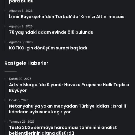
para buldu
Ağustos 8, 2026
İzmir Büyükşehir’den Torbalı’da ‘Kırmızı Altın’ mesaisi
Ağustos 8, 2026
78 yaşındaki adam evinde ölü bulundu
Ağustos 8, 2026
KOTKO için dönüşüm süreci başladı
Rastgele Haberler
Kasım 30, 2025
Artvin Murgul’da Siyanür Havuzu Projesine Halk Tepkisi
Büyüyor
Ocak 8, 2025
Netanyahu’ya yakın medyadan Türkiye iddiası: İsrailli
liderlerin uykusunu kaçırıyor
Temmuz 26, 2025
Tesla 2025 sermaye harcaması tahminini analist
beklentilerinin altına düşürdü