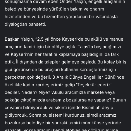
konuşmasına devam eden Önder Yalçın, engelli araçlarının
belediye bünyesinde yürütülen bakım ve onarım
hizmetinden ve bu hizmetten yararlanan bir vatandaşla
diyalogdan bahsetti.
Başkan Yalçın, “2,5 yıl önce Kayseri’de bu akülü ve manuel
araçların tamiri için bir atölye açtık. Talas’ta başladığımızı
ve Kayseri’nin her tarafını kaplamaya başladığını da fark
ettik. İl dışından da talepler gelmeye başladı. Bu kolay bir iş
gibi görünse de bu araçları kullanan kardeşlerimiz için
gerçekten çok değerli. 3 Aralık Dünya Engelliler Günü’nde
özellikle kadın kardeşlerimiz gelip ‘Teşekkür ederiz’
dediler. Neden? Niye? ‘Akülü aracımızla markete veya
sokağa çıktığımızda arabamız bozulursa ne yaparız? Bunun
cevabını bilmiyorduk ve sıkıntı içinde Bismillah deyip
gidiyorduk. Sonra bu sistemi kurdunuz, şimdi aracımız
bozulursa belediye bir sonraki tamiri mümkünse yerinde
yapacak, yoksa aracımı kendi atölyesine götürüp evime