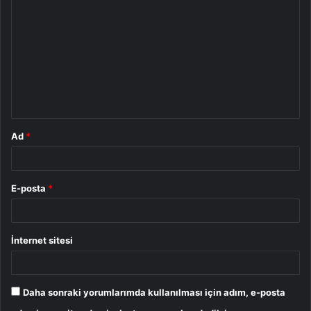
o
r
u
m
*
Ad
*
E-posta
*
İnternet sitesi
Daha sonraki yorumlarımda kullanılması için adım, e-posta