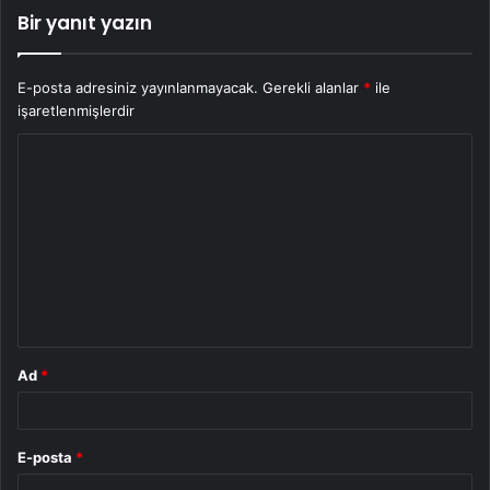
Bir yanıt yazın
E-posta adresiniz yayınlanmayacak.
Gerekli alanlar
*
ile
işaretlenmişlerdir
Y
o
r
u
m
*
Ad
*
E-posta
*