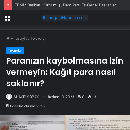
TBMM Başkanı Kurtulmuş, Dem Parti Eş Genel Başkanları Hatimoğulları ve Bakırhan’ı Ziyaret Etti
Menü
Anasayfa
/
Teknoloji
Teknoloji
Paranızın kaybolmasına izin
vermeyin: Kağıt para nasıl
saklanır?
ŞUAYIP SOBAY
Haziran 19, 2023
0
13
1 dakika okuma süresi