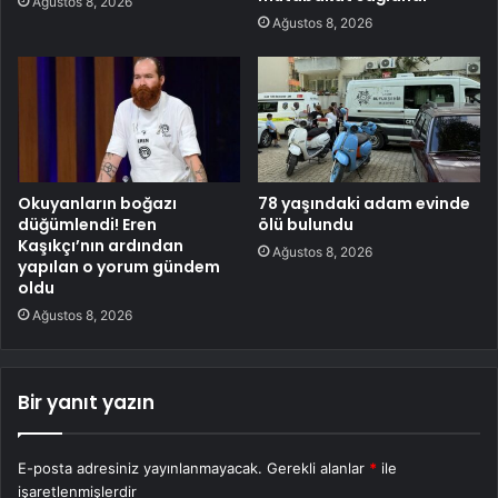
Ağustos 8, 2026
Ağustos 8, 2026
Okuyanların boğazı
78 yaşındaki adam evinde
düğümlendi! Eren
ölü bulundu
Kaşıkçı’nın ardından
Ağustos 8, 2026
yapılan o yorum gündem
oldu
Ağustos 8, 2026
Bir yanıt yazın
E-posta adresiniz yayınlanmayacak.
Gerekli alanlar
*
ile
işaretlenmişlerdir