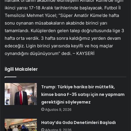
haftalık ortanın akabinde Muhteşem Amatör Küme’de ligin
ikinci yarısı 17-18 Aralık tarihlerinde başlayacak. Futbol İl
Temsilcisi Mehmet Yücel; “Süper Amatör Küme’de hafta
sonu oynanan müsabakaların akabinde birinci yarı
tamamlandı. Kulüplerden gelen talep doğrultusunda lige 3
hafta orta verdik. 3 hafta sonra kaldığımız yerden devam
edeceğiz. Ligin birinci yarısında keyifli ve hoş maçlar
oynandığını düşünüyorum” dedi. – KAYSERİ
İlgili Makaleler
Trump: Türkiye harika bir müttefik,
kimse bana F-35 satışı için ne yapmam
gerektiğini söyleyemez
Ağustos 9, 2026
Hatay’da Gıda Denetimleri Başladı
Ağustos 9, 2026