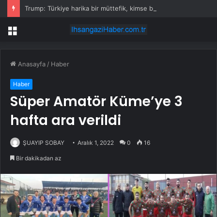
Trump: Türkiye harika bir müttefik, kimse bana F-35 satışı için ne yapmam gerektiğini söyleyemez
Menü
Anasayfa
/
Haber
Haber
Süper Amatör Küme’ye 3
hafta ara verildi
ŞUAYIP SOBAY
Aralık 1, 2022
0
16
Bir dakikadan az