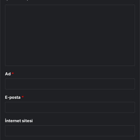
Y
o
r
u
m
*
Ad
*
E-posta
*
İnternet sitesi