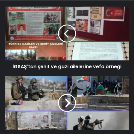
İGSAŞ'tan şehit ve gazi ailelerine vefa örneği