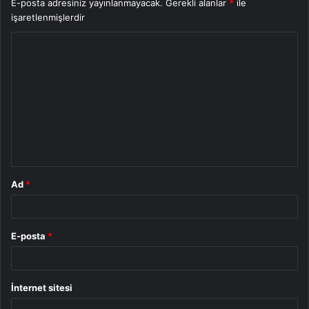
E-posta adresiniz yayınlanmayacak.
Gerekli alanlar
*
ile
işaretlenmişlerdir
Y
o
r
u
m
*
Ad
*
E-posta
*
İnternet sitesi