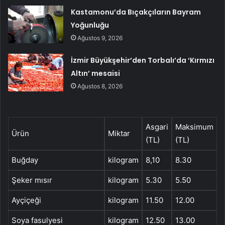
Kastamonu’da Bıçakçıların Bayram
Yoğunluğu
Ağustos 9, 2026
İzmir Büyükşehir’den Torbalı’da ‘Kırmızı
Altın’ mesaisi
Ağustos 8, 2026
Asgari
Maksimum
Ürün
Miktar
(TL)
(TL)
Buğday
kilogram
8,10
8.30
Şeker mısır
kilogram
5.30
5.50
Ayçiçeği
kilogram
11.50
12.00
Soya fasulyesi
kilogram
12.50
13.00