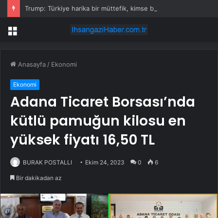
Trump: Türkiye harika bir müttefik, kimse bana F-35 satışı için ne yapmam gerektiğini söyleyemez
Menü
Anasayfa
/
Ekonomi
Ekonomi
Adana Ticaret Borsası’nda
kütlü pamuğun kilosu en
yüksek fiyatı 16,50 TL
BURAK POSTALLI
Ekim 24, 2023
0
6
Bir dakikadan az